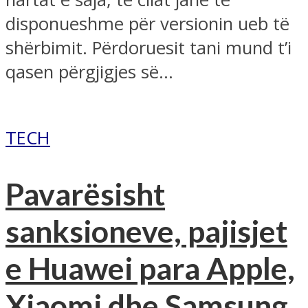
disponueshme për versionin ueb të
shërbimit. Përdoruesit tani mund t’i
qasen përgjigjes së...
TECH
Pavarësisht
sanksioneve, pajisjet
e Huawei para Apple,
Xiaomi dhe Samsung