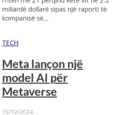
rritën me 21 përqind këtë vit në 2.2
miliardë dollarë sipas një raporti të
kompanisë së...
TECH
Meta lançon një
model AI për
Metaverse
15/12/2024