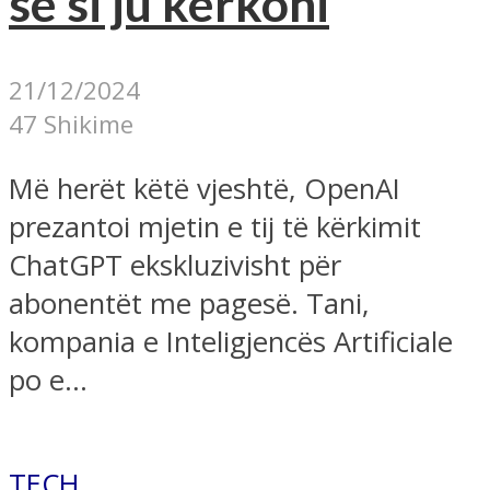
se si ju kërkoni
21/12/2024
47 Shikime
Më herët këtë vjeshtë, OpenAI
prezantoi mjetin e tij të kërkimit
ChatGPT ekskluzivisht për
abonentët me pagesë. Tani,
kompania e Inteligjencës Artificiale
po e...
TECH