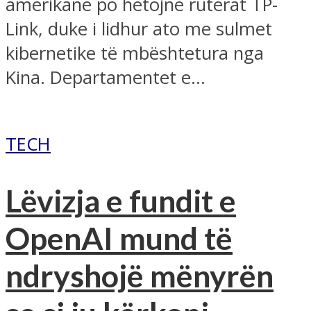
amerikane po hetojnë ruterat TP-
Link, duke i lidhur ato me sulmet
kibernetike të mbështetura nga
Kina. Departamentet e...
TECH
Lëvizja e fundit e
OpenAI mund të
ndryshojë mënyrën