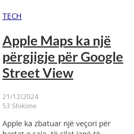
TECH
Apple Maps ka një
përgjigje për Google
Street View
21/12/2024
53 Shikime
Apple ka zbatuar një veçori për
hartat e saja, të cilat janë të