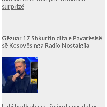
surprizë
Gëzuar 17 Shkurtin dita e Pavarësisë
së Kosovës nga Radio Nostalgjia
Labi hedh akuza të rënda pas daljes