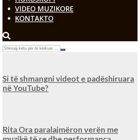
VIDEO MUZIKORE
KONTAKTO
Si të shmangni videot e padëshiruara
në YouTube?
Rita Ora paralajmëron verën me
muzikë të re dhe performanca