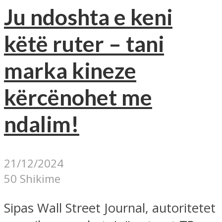
Ju ndoshta e keni
këtë ruter – tani
marka kineze
kërcënohet me
ndalim!
21/12/2024
50 Shikime
Sipas Wall Street Journal, autoritetet