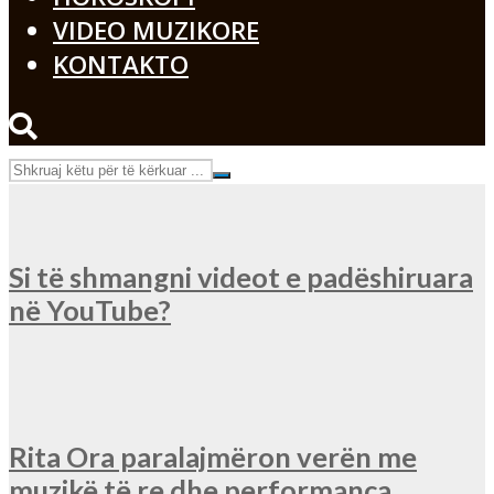
VIDEO MUZIKORE
KONTAKTO
Si të shmangni videot e padëshiruara
në YouTube?
Rita Ora paralajmëron verën me
muzikë të re dhe performanca