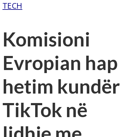
TECH
Komisioni
Evropian hap
hetim kundër
TikTok në
lidhje me