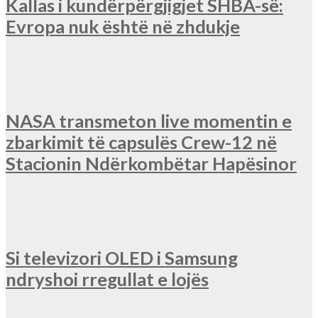
Kallas i kundërpërgjigjet SHBA-së:
Evropa nuk është në zhdukje
NASA transmeton live momentin e
zbarkimit të capsulës Crew-12 në
Stacionin Ndërkombëtar Hapësinor
Si televizori OLED i Samsung
ndryshoi rregullat e lojës