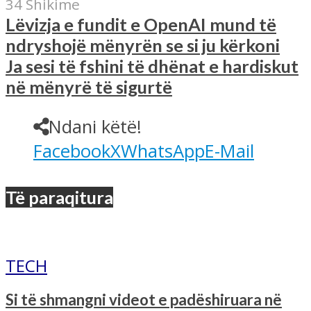
34 Shikime
Lëvizja e fundit e OpenAI mund të
ndryshojë mënyrën se si ju kërkoni
Ja sesi të fshini të dhënat e hardiskut
në mënyrë të sigurtë
Ndani këtë!
Facebook
X
WhatsApp
E-Mail
Të paraqitura
TECH
Si të shmangni videot e padëshiruara në