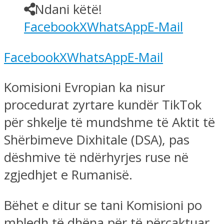
Ndani këtë!
Facebook
X
WhatsApp
E-Mail
Facebook
X
WhatsApp
E-Mail
Komisioni Evropian ka nisur
procedurat zyrtare kundër TikTok
për shkelje të mundshme të Aktit të
Shërbimeve Dixhitale (DSA), pas
dëshmive të ndërhyrjes ruse në
zgjedhjet e Rumanisë.
Bëhet e ditur se tani Komisioni po
mbledh të dhëna për të përcaktuar