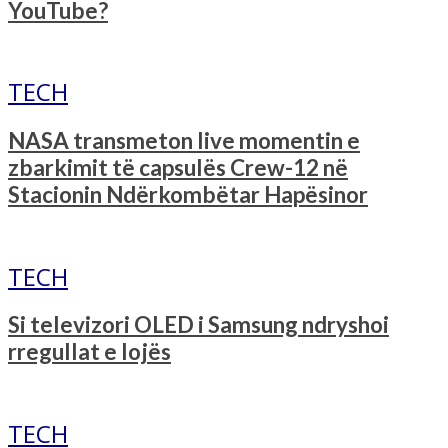
YouTube?
TECH
NASA transmeton live momentin e
zbarkimit të capsulës Crew-12 në
Stacionin Ndërkombëtar Hapësinor
TECH
Si televizori OLED i Samsung ndryshoi
rregullat e lojës
TECH