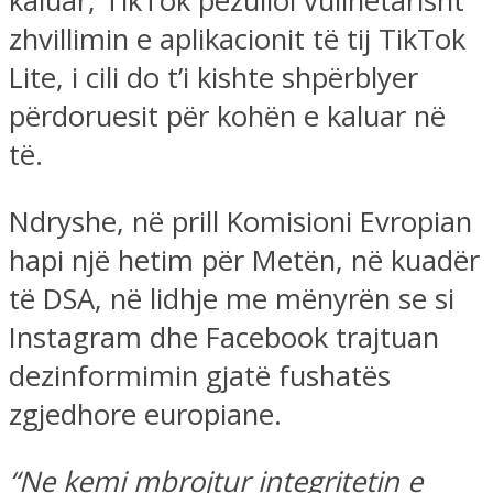
kaluar, TikTok pezulloi vullnetarisht
zhvillimin e aplikacionit të tij TikTok
Lite, i cili do t’i kishte shpërblyer
përdoruesit për kohën e kaluar në
të.
Ndryshe, në prill Komisioni Evropian
hapi një hetim për Metën, në kuadër
të DSA, në lidhje me mënyrën se si
Instagram dhe Facebook trajtuan
dezinformimin gjatë fushatës
zgjedhore europiane.
“Ne kemi mbrojtur integritetin e