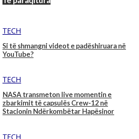
Të paraqitura
TECH
Si të shmangni videot e padëshiruara në
YouTube?
TECH
NASA transmeton live momentin e
zbarkimit të capsulës Crew-12 në
Stacionin Ndërkombëtar Hapësinor
TECH