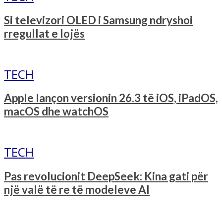
Si televizori OLED i Samsung ndryshoi
rregullat e lojës
TECH
Apple lançon versionin 26.3 të iOS, iPadOS,
macOS dhe watchOS
TECH
Pas revolucionit DeepSeek: Kina gati për
një valë të re të modeleve AI