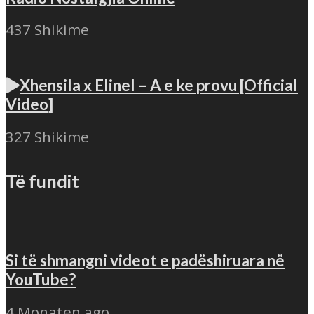
437 Shikime
Xhensila x Elinel – A e ke provu [Official
Video]
327 Shikime
Të fundit
Si të shmangni videot e padëshiruara në
YouTube?
4 Monaten ago