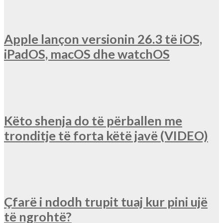
Apple lançon versionin 26.3 të iOS,
iPadOS, macOS dhe watchOS
Këto shenja do të përballen me
tronditje të forta këtë javë (VIDEO)
Çfarë i ndodh trupit tuaj kur pini ujë
të ngrohtë?