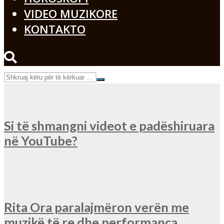
VIDEO MUZIKORE
KONTAKTO
Si të shmangni videot e padëshiruara
në YouTube?
Rita Ora paralajmëron verën me
muzikë të re dhe performanca