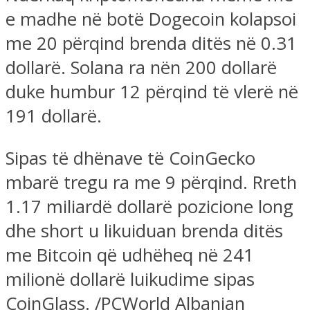
e madhe në botë Dogecoin kolapsoi
me 20 përqind brenda ditës në 0.31
dollarë. Solana ra nën 200 dollarë
duke humbur 12 përqind të vlerë në
191 dollarë.
Sipas të dhënave të CoinGecko
mbarë tregu ra me 9 përqind. Rreth
1.17 miliardë dollarë pozicione long
dhe short u likuiduan brenda ditës
me Bitcoin që udhëheq në 241
milionë dollarë luikudime sipas
CoinGlass. /PCWorld Albanian