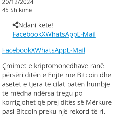
20/12/2024
45 Shikime
Ndani këtë!
Facebook
X
WhatsApp
E-Mail
Facebook
X
WhatsApp
E-Mail
Çmimet e kriptomonedhave ranë
përsëri ditën e Enjte me Bitcoin dhe
asetet e tjera të cilat patën humbje
të mëdha ndërsa tregu po
korrigjohet që prej ditës së Mërkure
pasi Bitcoin preku një rekord të ri.