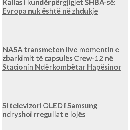
Kallas i kundërpërgjigjet SHBA-së:
Evropa nuk është në zhdukje
NASA transmeton live momentin e
zbarkimit të capsulës Crew-12 në
Stacionin Ndërkombëtar Hapësinor
Si televizori OLED i Samsung
ndryshoi rregullat e lojës