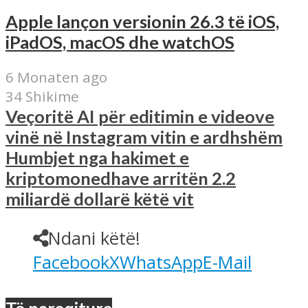
Apple lançon versionin 26.3 të iOS,
iPadOS, macOS dhe watchOS
6 Monaten ago
34 Shikime
Veçoritë AI për editimin e videove
vinë në Instagram vitin e ardhshëm
Humbjet nga hakimet e
kriptomonedhave arritën 2.2
miliardë dollarë këtë vit
Ndani këtë!
Facebook
X
WhatsApp
E-Mail