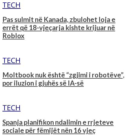
TECH
Pas sulmit në Kanada, zbulohet loja e
errët që 18-vjeçarja kishte krijuar në
Roblox
TECH
Moltbook nuk është “zgjimi i robotëve”,
por iluzion i gjuhës së IA-së
TECH
Spanja planifikon ndalimin e rrjeteve
sociale për fëmijët nën 16 vjeç