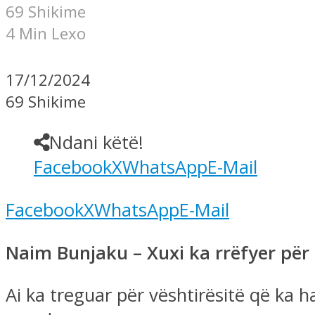
69 Shikime
4 Min Lexo
17/12/2024
69 Shikime
Ndani këtë!
Facebook
X
WhatsApp
E-Mail
Facebook
X
WhatsApp
E-Mail
Naim Bunjaku – Xuxi ka rrëfyer për p
Ai ka treguar për vështirësitë që ka h