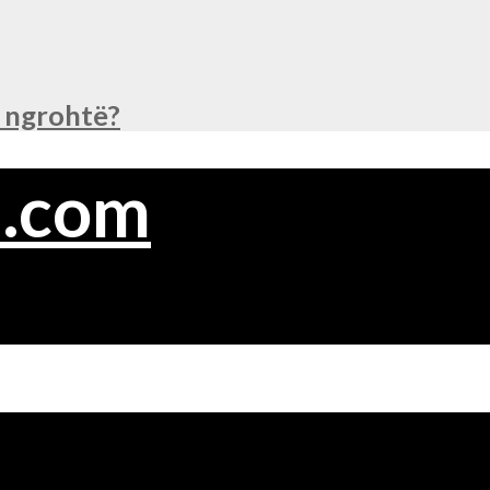
ë ngrohtë?