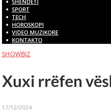
SHËNDETI
SPORT
TECH
HOROSKOPI
VIDEO MUZIKORE
KONTAKTO
SHOWBIZ
Xuxi rrëfen vësh
17/12/2024