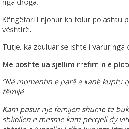
nga droga.
Këngëtari i njohur ka folur po ashtu pë
vështirë.
Tutje, ka zbuluar se ishte i varur ng
Më poshtë ua sjellim rrëfimin e plot
“Në momentin e parë e kanë kuptu që 
fëmijë.
Kam pasur një fëmijëri shumë të bu
shkollën e mesme kam përcjell dy vit