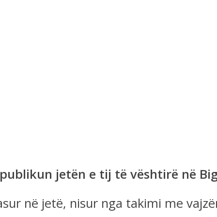
ublikun jetën e tij të vështirë në Bi
asur në jetë, nisur nga takimi me vajzën