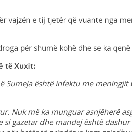
r vajzën e tij tjetër që vuante nga men
a droga për shumë kohë dhe se ka qenë 
ë të Xuxit:
Sumeja është infektu me meningjit bak
kur. Nuk më ka munguar asnjëherë asg
e si gazetar dhe mandej është dashur 