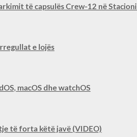
rkimit të capsulës Crew-12 në Stacio
regullat e lojës
iPadOS, macOS dhe watchOS
je të forta këtë javë (VIDEO)