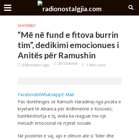
SHOWBIZ
“Më në fund e fitova burrin
tim”, dedikimi emocionues i
Anitës për Ramushin
29 Shikime
6 Monaten ago
1 Min Lexo
Facebook
X
WhatsApp
E-Mail
Pas dorëheqjes së Ramush Haradinaj nga pozita e
kryetarit të Aleanca për Ardhmërinë e Kosovës,
bashkëshortja e tij, Anita ka reaguar me një
mesazh emocional në rrjetet sociale.
Në postimin e saj, ajo e cilëson atë si “lider dhe