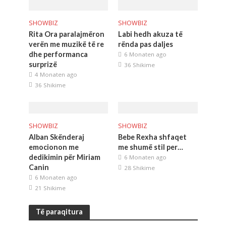
SHOWBIZ
SHOWBIZ
Rita Ora paralajmëron
Labi hedh akuza të
verën me muzikë të re
rënda pas daljes
dhe performanca
6 Monaten ago
surprizë
36 Shikime
4 Monaten ago
36 Shikime
SHOWBIZ
SHOWBIZ
Alban Skënderaj
Bebe Rexha shfaqet
emocionon me
me shumë stil per…
dedikimin për Miriam
6 Monaten ago
Canin
28 Shikime
6 Monaten ago
21 Shikime
Të paraqitura