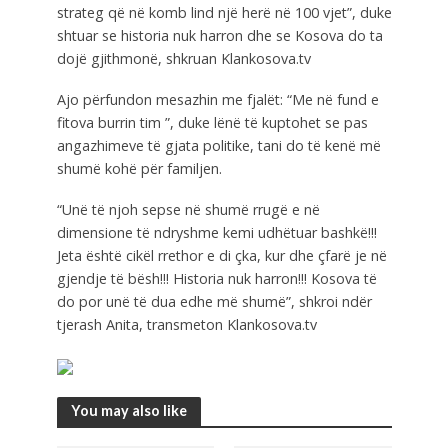
strateg që në komb lind një herë në 100 vjet”, duke
shtuar se historia nuk harron dhe se Kosova do ta
dojë gjithmonë, shkruan Klankosova.tv
Ajo përfundon mesazhin me fjalët: “Me në fund e
fitova burrin tim ”, duke lënë të kuptohet se pas
angazhimeve të gjata politike, tani do të kenë më
shumë kohë për familjen.
“Unë të njoh sepse në shumë rrugë e në
dimensione të ndryshme kemi udhëtuar bashkë!!!
Jeta është cikël rrethor e di çka, kur dhe çfarë je në
gjendje të bësh!!! Historia nuk harron!!! Kosova të
do por unë të dua edhe më shumë”, shkroi ndër
tjerash Anita, transmeton Klankosova.tv
You may also like