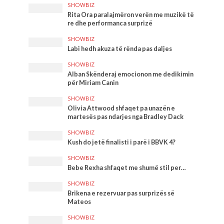
SHOWBIZ
Rita Ora paralajmëron verën me muzikë të
re dhe performanca surprizë
SHOWBIZ
Labi hedh akuza të rënda pas daljes
SHOWBIZ
Alban Skënderaj emocionon me dedikimin
për Miriam Canin
SHOWBIZ
Olivia Attwood shfaqet pa unazën e
martesës pas ndarjes nga Bradley Dack
SHOWBIZ
Kush do jetë finalisti i parë i BBVK 4?
SHOWBIZ
Bebe Rexha shfaqet me shumë stil per…
SHOWBIZ
Brikena e rezervuar pas surprizës së
Mateos
SHOWBIZ