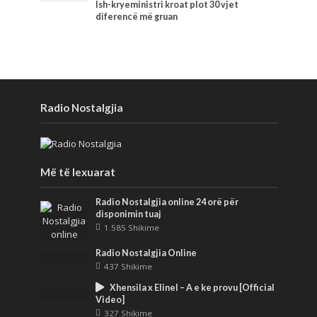
Ish-kryeministri kroat plot 30 vjet
diferencë më gruan
Radio Nostalgjia
Më të lexuarat
Radio Nostalgjia online 24 orë për
disponimin tuaj
1.585 Shikime
Radio Nostalgjia Online
437 Shikime
Xhensila x Elinel – A e ke provu [Official
Video]
327 Shikime