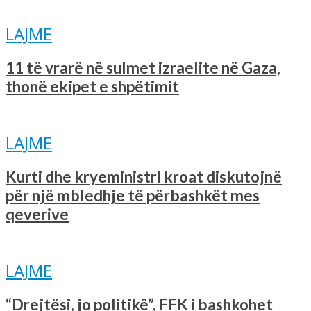
LAJME
11 të vrarë në sulmet izraelite në Gaza,
thonë ekipet e shpëtimit
LAJME
Kurti dhe kryeministri kroat diskutojnë
për një mbledhje të përbashkët mes
qeverive
LAJME
“Drejtësi, jo politikë”, FFK i bashkohet