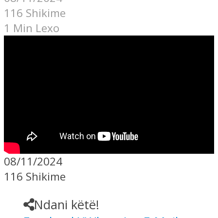
116 Shikime
1 Min Lexo
08/11/2024
116 Shikime
Ndani këtë!