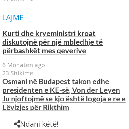
LAJME
Kurti dhe kryeministri kroat
diskutojnë për një mbledhje të
përbashkët mes qeverive
6 Monaten ago
23 Shikime
Osmani në Budapest takon edhe
presidenten e KE-së, Von der Leyen
Ju njoftojmë se kjo është logoja e re e
Lëvizjes për Rikthim
Ndani këtë!