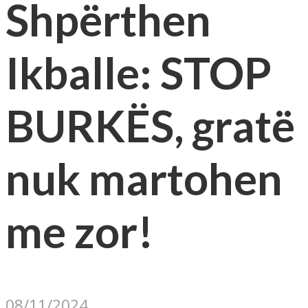
Shpërthen
Ikballe: STOP
BURKËS, gratë
nuk martohen
me zor!
08/11/2024