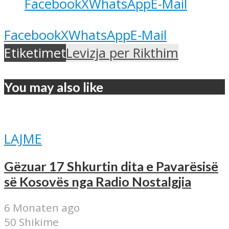
Facebook
X
WhatsApp
E-Mail
Facebook
X
WhatsApp
E-Mail
Etiketimet
Levizja per Rikthim
You may also like
LAJME
Gëzuar 17 Shkurtin dita e Pavarësisë
së Kosovës nga Radio Nostalgjia
6 Monaten ago
50 Shikime