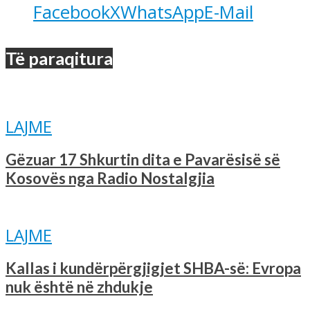
Facebook
X
WhatsApp
E-Mail
Të paraqitura
LAJME
Gëzuar 17 Shkurtin dita e Pavarësisë së
Kosovës nga Radio Nostalgjia
LAJME
Kallas i kundërpërgjigjet SHBA-së: Evropa
nuk është në zhdukje