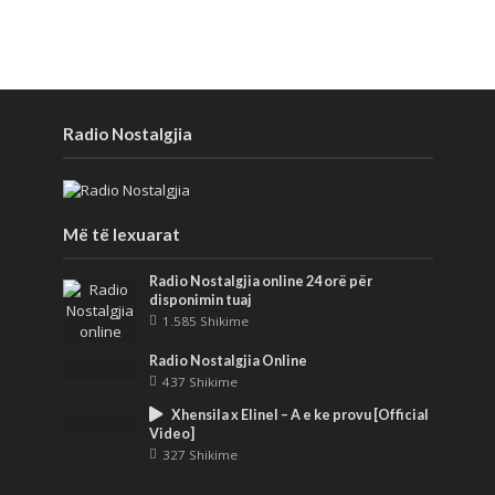
Radio Nostalgjia
Më të lexuarat
Radio Nostalgjia online 24 orë për
disponimin tuaj
1.585 Shikime
Radio Nostalgjia Online
437 Shikime
Xhensila x Elinel – A e ke provu [Official
Video]
327 Shikime