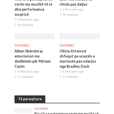
verën me muzikë të re
rënda pas daljes
dhe performanca
6 Monaten ago
surprizë
36 Shikime
4 Monaten ago
36 Shikime
SHOWBIZ
SHOWBIZ
Alban Skënderaj
Olivia Attwood
emocionon me
shfaqet pa unazën e
dedikimin për Miriam
martesës pas ndarjes
Canin
nga Bradley Dack
6 Monaten ago
6 Monaten ago
21 Shikime
21 Shikime
Të paraqitura
SHOWBIZ
Rita Ora paralajmëron verën me muzikë të