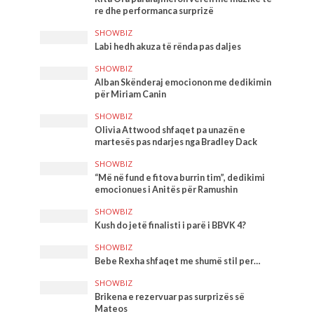
re dhe performanca surprizë
SHOWBIZ
Labi hedh akuza të rënda pas daljes
SHOWBIZ
Alban Skënderaj emocionon me dedikimin
për Miriam Canin
SHOWBIZ
Olivia Attwood shfaqet pa unazën e
martesës pas ndarjes nga Bradley Dack
SHOWBIZ
“Më në fund e fitova burrin tim”, dedikimi
emocionues i Anitës për Ramushin
SHOWBIZ
Kush do jetë finalisti i parë i BBVK 4?
SHOWBIZ
Bebe Rexha shfaqet me shumë stil per…
SHOWBIZ
Brikena e rezervuar pas surprizës së
Mateos