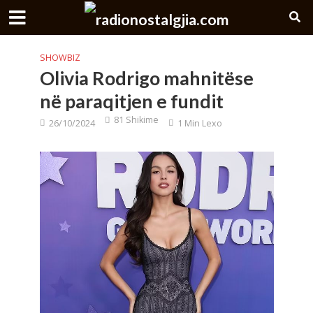
SHOWBIZ
Olivia Rodrigo mahnitëse
në paraqitjen e fundit
81 Shikime
26/10/2024
1 Min Lexo