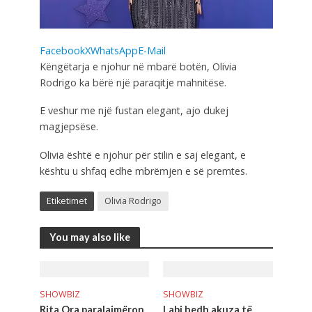
Facebook
X
WhatsApp
E-Mail
Këngëtarja e njohur në mbarë botën, Olivia
Rodrigo ka bërë një paraqitje mahnitëse.
E veshur me një fustan elegant, ajo dukej
magjepsëse.
Olivia është e njohur për stilin e saj elegant, e
kështu u shfaq edhe mbrëmjen e së premtes.
Etiketimet
Olivia Rodrigo
You may also like
SHOWBIZ
SHOWBIZ
Rita Ora paralajmëron
Labi hedh akuza të