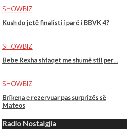
SHOWBIZ
Kush do jetë finalisti i parë i BBVK 4?
SHOWBIZ
Bebe Rexha shfaqet me shumë stil per…
SHOWBIZ
Brikena e rezervuar pas surprizës së
Mateos
Radio Nostalgjia