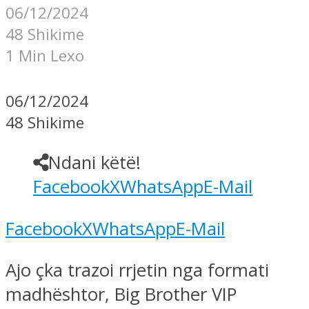
06/12/2024
48 Shikime
1 Min Lexo
06/12/2024
48 Shikime
Ndani këtë!
Facebook
X
WhatsApp
E-Mail
Facebook
X
WhatsApp
E-Mail
Ajo çka trazoi rrjetin nga formati
madhështor, Big Brother VIP