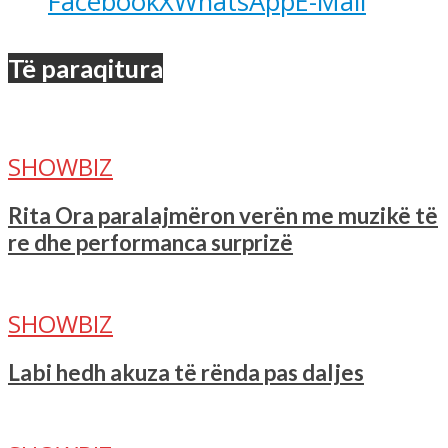
Facebook
X
WhatsApp
E-Mail
Të paraqitura
SHOWBIZ
Rita Ora paralajmëron verën me muzikë të
re dhe performanca surprizë
SHOWBIZ
Labi hedh akuza të rënda pas daljes