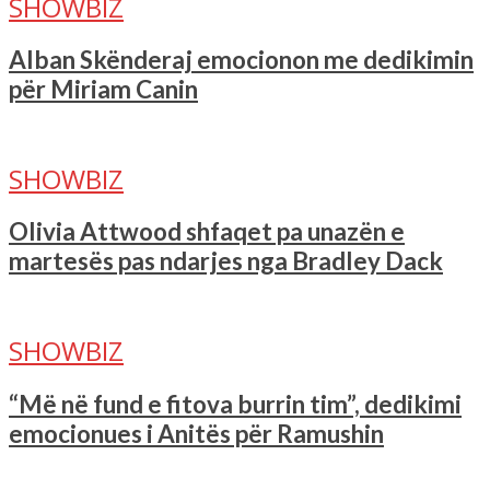
SHOWBIZ
Alban Skënderaj emocionon me dedikimin
për Miriam Canin
SHOWBIZ
Olivia Attwood shfaqet pa unazën e
martesës pas ndarjes nga Bradley Dack
SHOWBIZ
“Më në fund e fitova burrin tim”, dedikimi
emocionues i Anitës për Ramushin