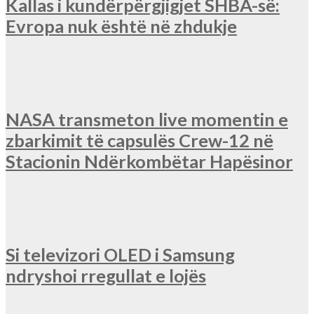
Kallas i kundërpërgjigjet SHBA-së:
Evropa nuk është në zhdukje
NASA transmeton live momentin e
zbarkimit të capsulës Crew-12 në
Stacionin Ndërkombëtar Hapësinor
Si televizori OLED i Samsung
ndryshoi rregullat e lojës