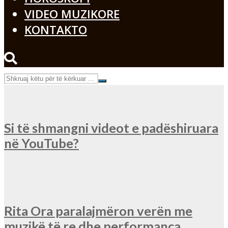
VIDEO MUZIKORE
KONTAKTO
Si të shmangni videot e padëshiruara
në YouTube?
Rita Ora paralajmëron verën me
muzikë të re dhe performanca