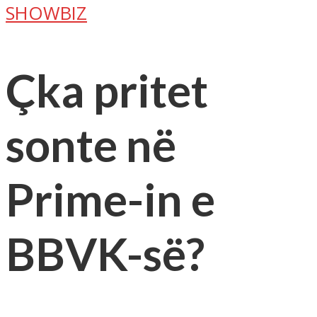
SHOWBIZ
Çka pritet
sonte në
Prime-in e
BBVK-së?