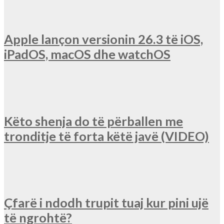
Apple lançon versionin 26.3 të iOS,
iPadOS, macOS dhe watchOS
Këto shenja do të përballen me
tronditje të forta këtë javë (VIDEO)
Çfarë i ndodh trupit tuaj kur pini ujë
të ngrohtë?