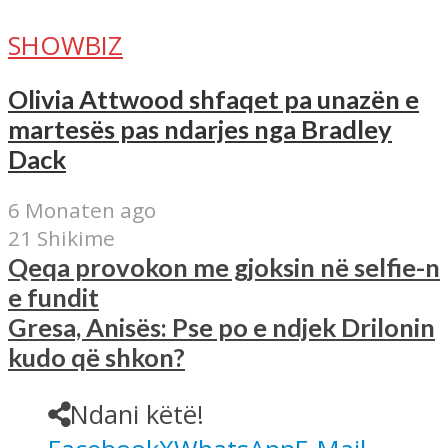
SHOWBIZ
Olivia Attwood shfaqet pa unazën e
martesës pas ndarjes nga Bradley
Dack
6 Monaten ago
21 Shikime
Qeqa provokon me gjoksin në selfie-n
e fundit
Gresa, Anisës: Pse po e ndjek Drilonin
kudo që shkon?
Ndani këtë!