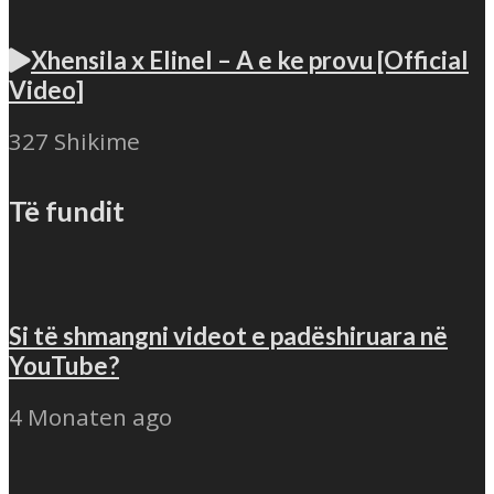
Xhensila x Elinel – A e ke provu [Official
Video]
327 Shikime
Të fundit
Si të shmangni videot e padëshiruara në
YouTube?
4 Monaten ago