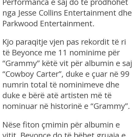
Performanca e saj do të prodhohet
nga Jesse Collins Entertainment dhe
Parkwood Entertainment.
Kjo paraqitje vjen pas rekordit të ri
të Beyonce me 11 nominime për
“Grammy” këtë vit për albumin e saj
“Cowboy Carter”, duke e çuar në 99
numrin total të nominimeve dhe
duke e bërë atë artisten më të
nominuar në historinë e “Grammy”.
Nëse fiton çmimin për albumin e
vitit, Beyonce do të bëhet gruaja e