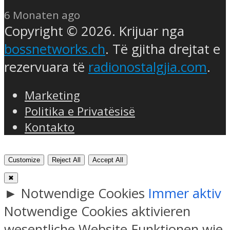
6 Monaten ago
Copyright © 2026. Krijuar nga
bossnetworks.ch
. Të gjitha drejtat e
rezervuara të
radionostalgjia.com
.
Marketing
Politika e Privatësisë
Kontakto
Customize
Reject All
Accept All
✖
►
Notwendige Cookies
Immer aktiv
Notwendige Cookies aktivieren
wesentliche Website-Funktionen wie