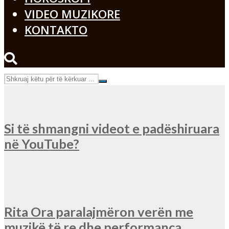
VIDEO MUZIKORE
KONTAKTO
Si të shmangni videot e padëshiruara
në YouTube?
Rita Ora paralajmëron verën me
muzikë të re dhe performanca