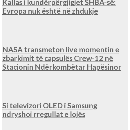
Kallas i kundërpërgjigjet SHBA-së:
Evropa nuk është në zhdukje
NASA transmeton live momentin e
zbarkimit të capsulës Crew-12 në
Stacionin Ndërkombëtar Hapësinor
Si televizori OLED i Samsung
ndryshoi rregullat e lojës