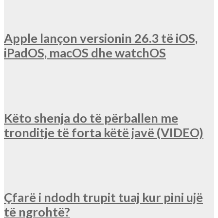
Apple lançon versionin 26.3 të iOS,
iPadOS, macOS dhe watchOS
Këto shenja do të përballen me
tronditje të forta këtë javë (VIDEO)
Çfarë i ndodh trupit tuaj kur pini ujë
të ngrohtë?