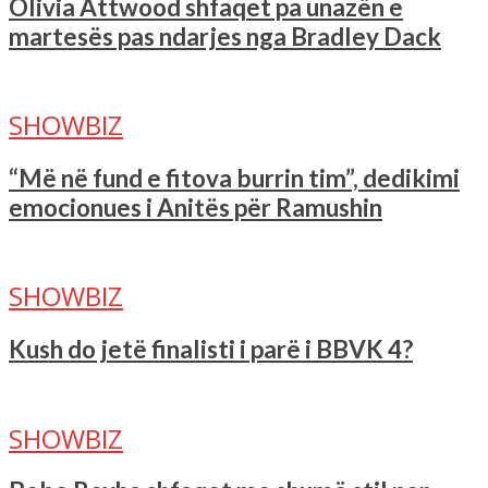
Olivia Attwood shfaqet pa unazën e
martesës pas ndarjes nga Bradley Dack
SHOWBIZ
“Më në fund e fitova burrin tim”, dedikimi
emocionues i Anitës për Ramushin
SHOWBIZ
Kush do jetë finalisti i parë i BBVK 4?
SHOWBIZ