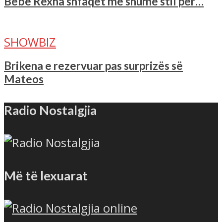
Bebe Rexha shfaqet me shumë stil per…
SHOWBIZ
Brikena e rezervuar pas surprizës së
Mateos
Radio Nostalgjia
Më të lexuarat