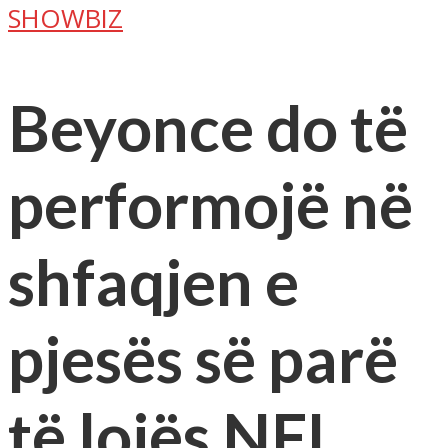
SHOWBIZ
Beyonce do të
performojë në
shfaqjen e
pjesës së parë
të lojës NFL