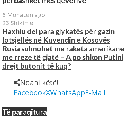
përbashkët mes qeverive
6 Monaten ago
23 Shikime
Haxhiu del para gjykatës për gazin
lotsjellës në Kuvendin e Kosovës
Rusia sulmohet me raketa amerikane
me rreze të gjatë – A po shkon Putini
drejt butonit të kuq?
Ndani këtë!
Facebook
X
WhatsApp
E-Mail
Të paraqitura