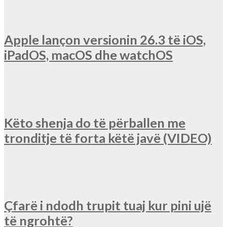
Apple lançon versionin 26.3 të iOS,
iPadOS, macOS dhe watchOS
Këto shenja do të përballen me
tronditje të forta këtë javë (VIDEO)
Çfarë i ndodh trupit tuaj kur pini ujë
të ngrohtë?