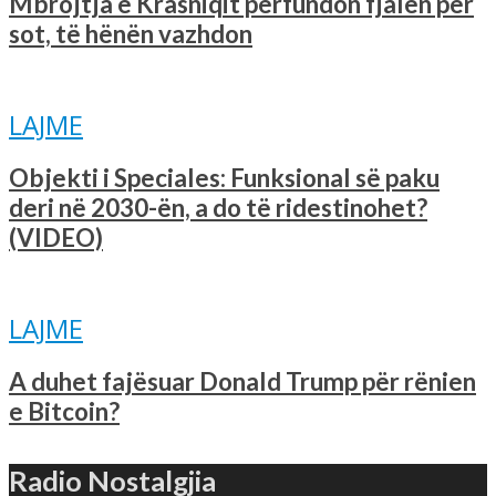
Mbrojtja e Krasniqit përfundon fjalën për
sot, të hënën vazhdon
LAJME
Objekti i Speciales: Funksional së paku
deri në 2030-ën, a do të ridestinohet?
(VIDEO)
LAJME
A duhet fajësuar Donald Trump për rënien
e Bitcoin?
Radio Nostalgjia