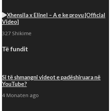
Xhensila x Elinel – A e ke provu [Official
Video]
327 Shikime
Të fundit
Si të shmangni videot e padëshiruara në
YouTube?
4 Monaten ago