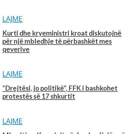
LAJME
Kurti dhe kryeministri kroat diskutojnë
për një mbledhje të përbashkët mes
qeverive
LAJME
“Drejtësi, jo politikë”, FFK i bashkohet
protestës së 17 shkurtit
LAJME