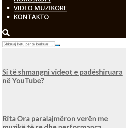
VIDEO MUZIKORE
KONTAKTO
Si të shmangni videot e padëshiruara
në YouTube?
Rita Ora paralajmëron verën me
muzikë të re dhe performanca