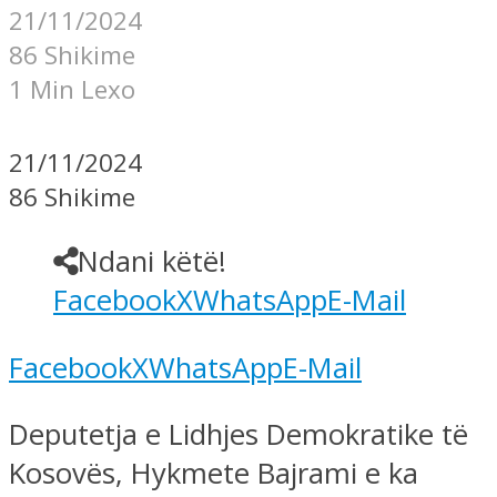
21/11/2024
86 Shikime
1 Min Lexo
21/11/2024
86 Shikime
Ndani këtë!
Facebook
X
WhatsApp
E-Mail
Facebook
X
WhatsApp
E-Mail
Deputetja e Lidhjes Demokratike të
Kosovës, Hykmete Bajrami e ka