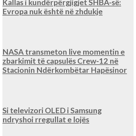
Kallas i kundërpërgjigjet SHBA-së:
Evropa nuk është në zhdukje
NASA transmeton live momentin e
zbarkimit të capsulës Crew-12 në
Stacionin Ndërkombëtar Hapësinor
Si televizori OLED i Samsung
ndryshoi rregullat e lojës