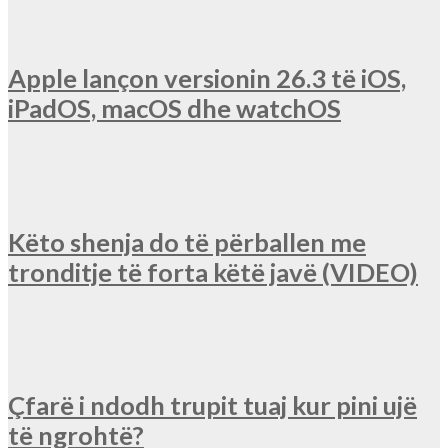
Apple lançon versionin 26.3 të iOS,
iPadOS, macOS dhe watchOS
Këto shenja do të përballen me
tronditje të forta këtë javë (VIDEO)
Çfarë i ndodh trupit tuaj kur pini ujë
të ngrohtë?