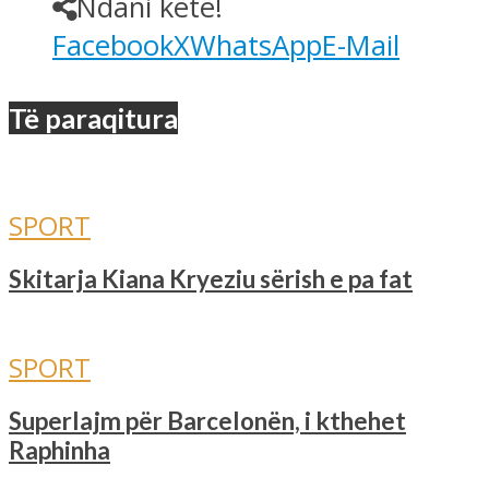
Ndani këtë!
Facebook
X
WhatsApp
E-Mail
Të paraqitura
SPORT
Skitarja Kiana Kryeziu sërish e pa fat
SPORT
Superlajm për Barcelonën, i kthehet
Raphinha