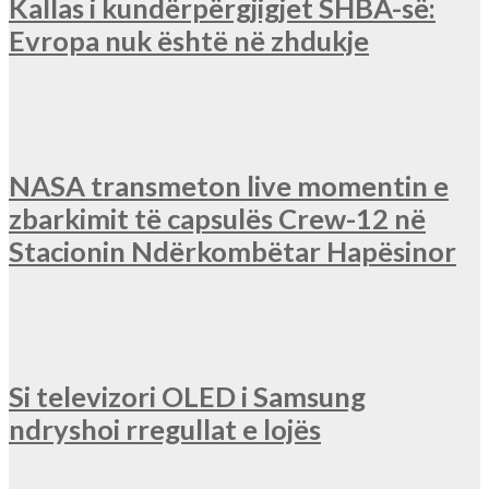
Kallas i kundërpërgjigjet SHBA-së:
Evropa nuk është në zhdukje
NASA transmeton live momentin e
zbarkimit të capsulës Crew-12 në
Stacionin Ndërkombëtar Hapësinor
Si televizori OLED i Samsung
ndryshoi rregullat e lojës