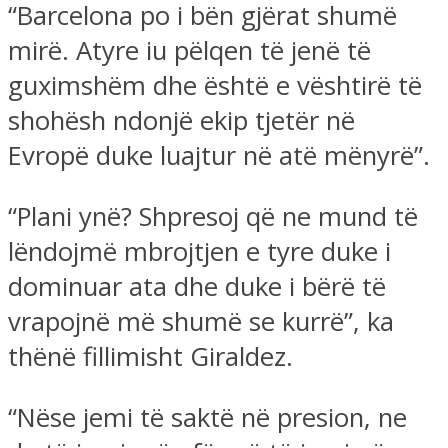
“Barcelona po i bën gjërat shumë
mirë. Atyre iu pëlqen të jenë të
guximshëm dhe është e vështirë të
shohësh ndonjë ekip tjetër në
Evropë duke luajtur në atë mënyrë”.
“Plani ynë? Shpresoj që ne mund të
lëndojmë mbrojtjen e tyre duke i
dominuar ata dhe duke i bërë të
vrapojnë më shumë se kurrë”, ka
thënë fillimisht Giraldez.
“Nëse jemi të saktë në presion, ne