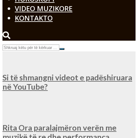
VIDEO MUZIKORE
KONTAKTO
Si të shmangni videot e padëshiruara
në YouTube?
Rita Ora paralajmëron verën me
muzikë të re dhe performanca