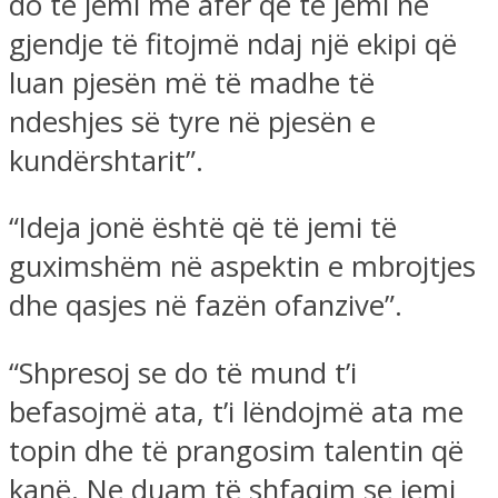
do të jemi më afër që të jemi në
gjendje të fitojmë ndaj një ekipi që
luan pjesën më të madhe të
ndeshjes së tyre në pjesën e
kundërshtarit”.
“Ideja jonë është që të jemi të
guximshëm në aspektin e mbrojtjes
dhe qasjes në fazën ofanzive”.
“Shpresoj se do të mund t’i
befasojmë ata, t’i lëndojmë ata me
topin dhe të prangosim talentin që
kanë. Ne duam të shfaqim se jemi