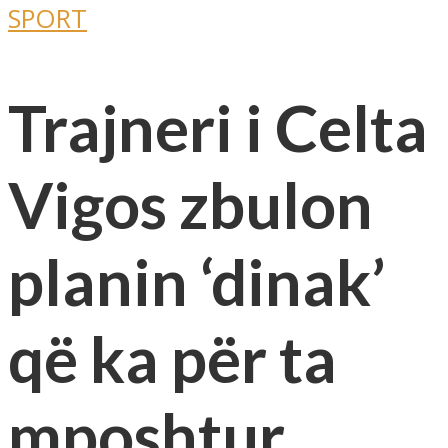
SPORT
Trajneri i Celta
Vigos zbulon
planin ‘dinak’
që ka për ta
mposhtur