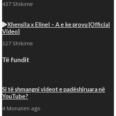
437 Shikime
Xhensila x Elinel – A e ke provu [Official
Video]
327 Shikime
Të fundit
Si të shmangni videot e padëshiruara në
YouTube?
4 Monaten ago