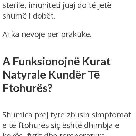
sterile, imuniteti juaj do të jetë
shumë i dobët.
Ai ka nevojë për praktikë.
A Funksionojnë Kurat
Natyrale Kundër Të
Ftohurës?
Shumica prej tyre zbusin simptomat
e të ftohurës siç është dhimbja e
kokës, fytit dhe temperatura.