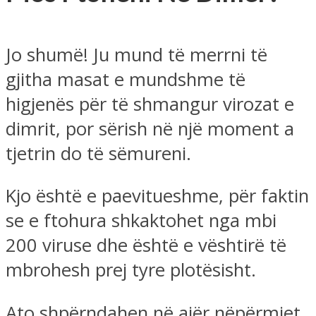
Jo shumë! Ju mund të merrni të
gjitha masat e mundshme të
higjenës për të shmangur virozat e
dimrit, por sërish në një moment a
tjetrin do të sëmureni.
Kjo është e paevitueshme, për faktin
se e ftohura shkaktohet nga mbi
200 viruse dhe është e vështirë të
mbrohesh prej tyre plotësisht.
Ato shpërndahen në ajër nëpërmjet