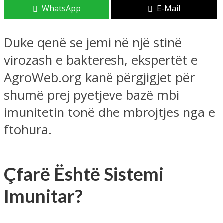
WhatsApp
E-Mail
Duke qenë se jemi në një stinë
virozash e bakteresh, ekspertët e
AgroWeb.org kanë përgjigjet për
shumë prej pyetjeve bazë mbi
imunitetin tonë dhe mbrojtjes nga e
ftohura.
Çfarë Është Sistemi
Imunitar?