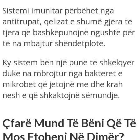
Sistemi imunitar përbëhet nga
antitrupat, qelizat e shumë gjëra të
tjera që bashkëpunojnë ngushtë për
të na mbajtur shëndetplotë.
Ky sistem bën një punë të shkëlqyer
duke na mbrojtur nga bakteret e
mikrobet që jetojnë me dhe krah
nesh e që shkaktojnë sëmundje.
Çfarë Mund Të Bëni Që Të
Mos Ftoheni Në Dimër?