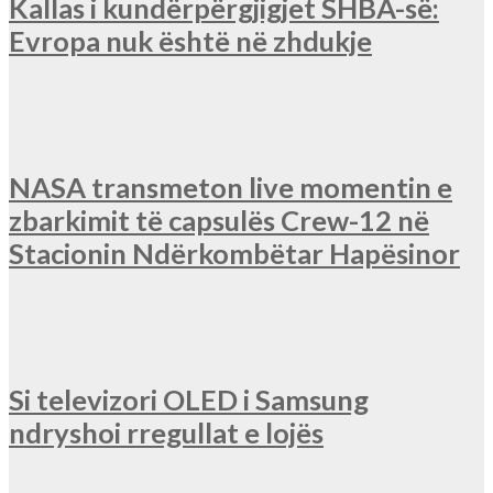
Kallas i kundërpërgjigjet SHBA-së:
Evropa nuk është në zhdukje
NASA transmeton live momentin e
zbarkimit të capsulës Crew-12 në
Stacionin Ndërkombëtar Hapësinor
Si televizori OLED i Samsung
ndryshoi rregullat e lojës