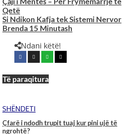
Çaji i Mentes – Për Frymëmarrje të
Qetë
Si Ndikon Kafja tek Sistemi Nervor
Brenda 15 Minutash
Ndani këtë!
Të paraqitura
SHËNDETI
Çfarë i ndodh trupit tuaj kur pini ujë të
ngrohtë?