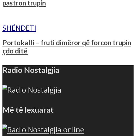
pastron trupin
SHËNDETI
Portokalli – fruti dimëror që forcon trupin
çdo ditë
Radio Nostalgjia
Më të lexuarat