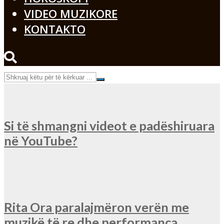
VIDEO MUZIKORE
KONTAKTO
Si të shmangni videot e padëshiruara
në YouTube?
Rita Ora paralajmëron verën me
muzikë të re dhe performanca