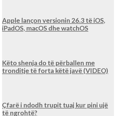
Apple lançon versionin 26.3 të iOS,
iPadOS, macOS dhe watchOS
Këto shenja do të përballen me
tronditje të forta këtë javë (VIDEO)
Çfarë i ndodh trupit tuaj kur pini ujë
të ngrohtë?