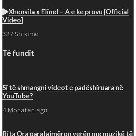
Xhensila x Elinel – A e ke provu [Official
Video]
327 Shikime
Të fundit
Si të shmangni videot e padëshiruara në
YouTube?
4 Monaten ago
Rita Ora paralajmëron verën me muzikë të