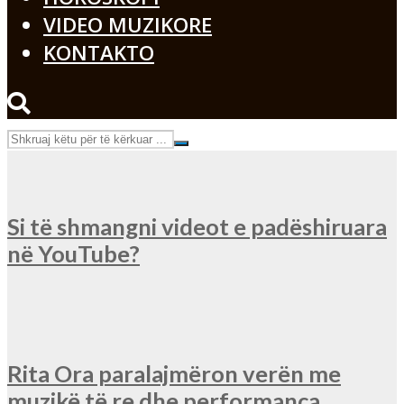
VIDEO MUZIKORE
KONTAKTO
Si të shmangni videot e padëshiruara
në YouTube?
Rita Ora paralajmëron verën me
muzikë të re dhe performanca