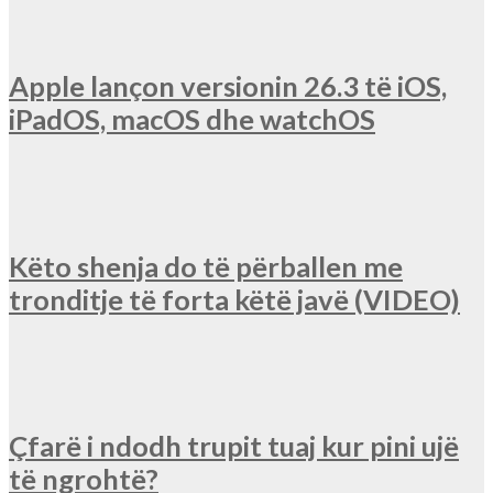
Apple lançon versionin 26.3 të iOS,
iPadOS, macOS dhe watchOS
Këto shenja do të përballen me
tronditje të forta këtë javë (VIDEO)
Çfarë i ndodh trupit tuaj kur pini ujë
të ngrohtë?