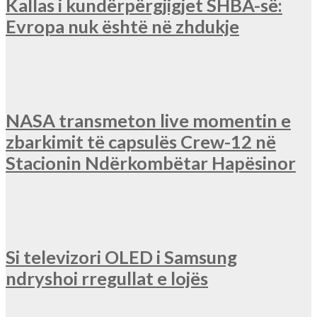
Kallas i kundërpërgjigjet SHBA-së:
Evropa nuk është në zhdukje
NASA transmeton live momentin e
zbarkimit të capsulës Crew-12 në
Stacionin Ndërkombëtar Hapësinor
Si televizori OLED i Samsung
ndryshoi rregullat e lojës