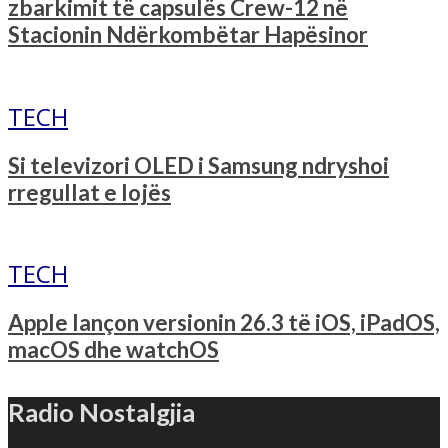
zbarkimit të capsulës Crew-12 në
Stacionin Ndërkombëtar Hapësinor
TECH
Si televizori OLED i Samsung ndryshoi
rregullat e lojës
TECH
Apple lançon versionin 26.3 të iOS, iPadOS,
macOS dhe watchOS
Radio Nostalgjia