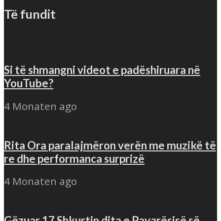
Të fundit
Si të shmangni videot e padëshiruara në
YouTube?
4 Monaten ago
Rita Ora paralajmëron verën me muzikë të
re dhe performanca surprizë
4 Monaten ago
Gëzuar 17 Shkurtin dita e Pavarësisë së