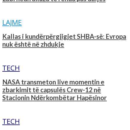
LAJME
Kallas i kundërpërgjigjet SHBA-së: Evropa
nuk është në zhdukje
TECH
NASA transmeton live momentin e
zbarkimit të capsulës Crew-12 në
Stacionin Ndërkombëtar Hapësinor
TECH