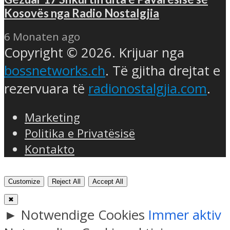
Kosovës nga Radio Nostalgjia
6 Monaten ago
Copyright © 2026. Krijuar nga
bossnetworks.ch
. Të gjitha drejtat e
rezervuara të
radionostalgjia.com
.
Marketing
Politika e Privatësisë
Kontakto
Customize
Reject All
Accept All
✖
►
Notwendige Cookies
Immer aktiv