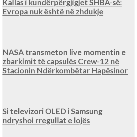
Kallas i kundërpërgjigjet SHBA-së:
Evropa nuk është në zhdukje
NASA transmeton live momentin e
zbarkimit të capsulës Crew-12 në
Stacionin Ndërkombëtar Hapësinor
Si televizori OLED i Samsung
ndryshoi rregullat e lojës