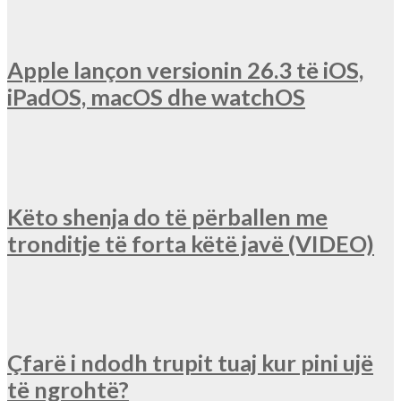
Apple lançon versionin 26.3 të iOS,
iPadOS, macOS dhe watchOS
Këto shenja do të përballen me
tronditje të forta këtë javë (VIDEO)
Çfarë i ndodh trupit tuaj kur pini ujë
të ngrohtë?