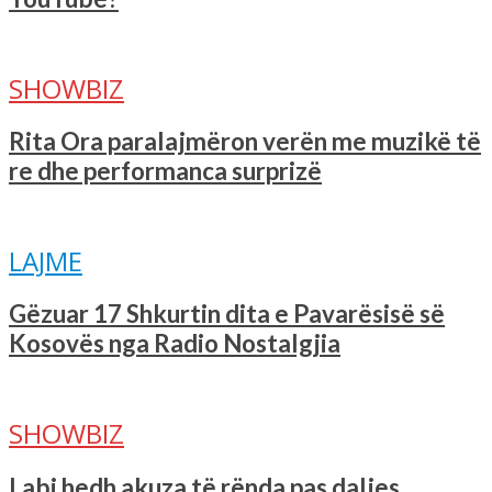
SHOWBIZ
Rita Ora paralajmëron verën me muzikë të
re dhe performanca surprizë
LAJME
Gëzuar 17 Shkurtin dita e Pavarësisë së
Kosovës nga Radio Nostalgjia
SHOWBIZ
Labi hedh akuza të rënda pas daljes