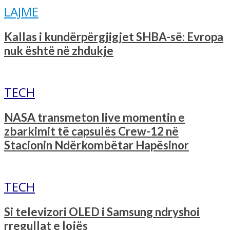
LAJME
Kallas i kundërpërgjigjet SHBA-së: Evropa
nuk është në zhdukje
TECH
NASA transmeton live momentin e
zbarkimit të capsulës Crew-12 në
Stacionin Ndërkombëtar Hapësinor
TECH
Si televizori OLED i Samsung ndryshoi
rregullat e lojës