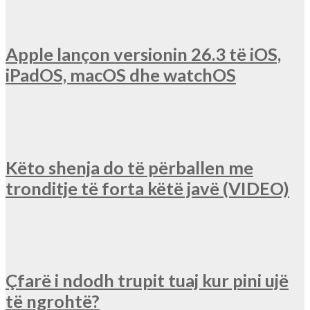
Apple lançon versionin 26.3 të iOS,
iPadOS, macOS dhe watchOS
Këto shenja do të përballen me
tronditje të forta këtë javë (VIDEO)
Çfarë i ndodh trupit tuaj kur pini ujë
të ngrohtë?