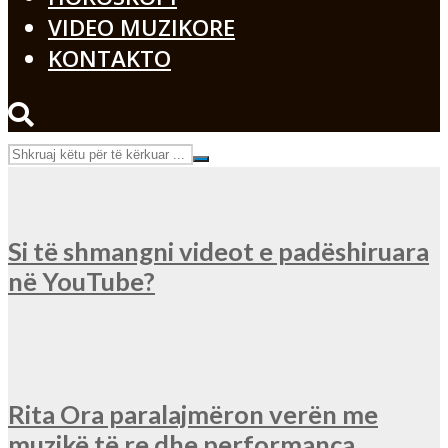
VIDEO MUZIKORE
KONTAKTO
Si të shmangni videot e padëshiruara
në YouTube?
Rita Ora paralajmëron verën me
muzikë të re dhe performanca