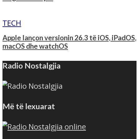
TECH
Apple lançon versionin 26.3 të iOS, iPadOS,
macOS dhe watchOS
Radio Nostalgjia
Më të lexuarat