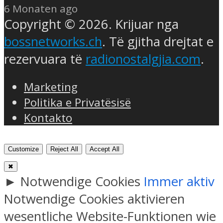
6 Monaten ago
Copyright © 2026. Krijuar nga
bossnetworks.ch
. Të gjitha drejtat e
rezervuara të
radionostalgjia.com
.
Marketing
Politika e Privatësisë
Kontakto
Customize
Reject All
Accept All
✖
►
Notwendige Cookies
Immer aktiv
Notwendige Cookies aktivieren
wesentliche Website-Funktionen wie