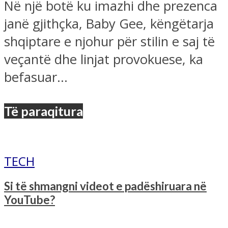
Në një botë ku imazhi dhe prezenca
janë gjithçka, Baby Gee, këngëtarja
shqiptare e njohur për stilin e saj të
veçantë dhe linjat provokuese, ka
befasuar...
Të paraqitura
TECH
Si të shmangni videot e padëshiruara në
YouTube?