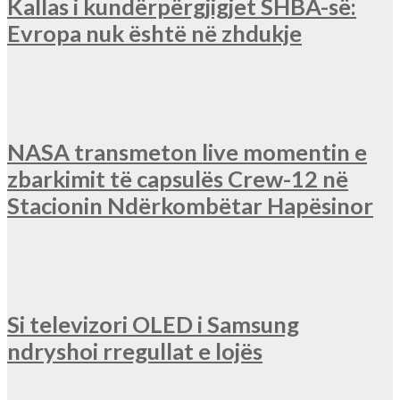
Kallas i kundërpërgjigjet SHBA-së:
Evropa nuk është në zhdukje
NASA transmeton live momentin e
zbarkimit të capsulës Crew-12 në
Stacionin Ndërkombëtar Hapësinor
Si televizori OLED i Samsung
ndryshoi rregullat e lojës