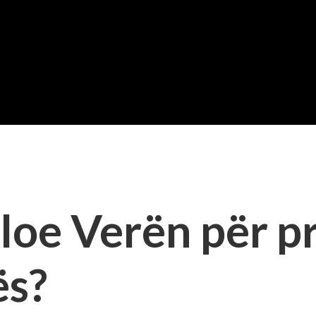
Aloe Verën për 
ës?