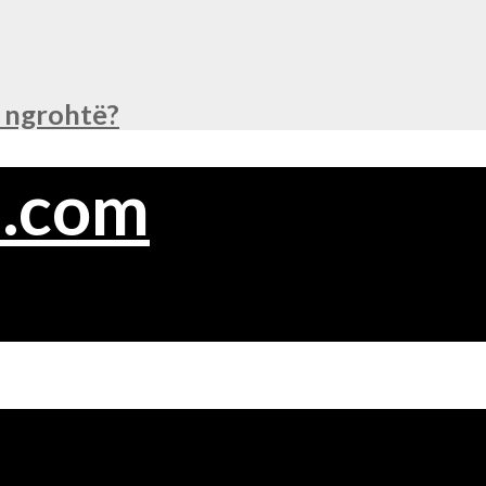
ë ngrohtë?