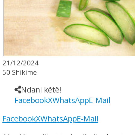
21/12/2024
50 Shikime
Ndani këtë!
Facebook
X
WhatsApp
E-Mail
Facebook
X
WhatsApp
E-Mail