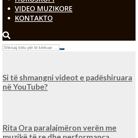
VIDEO MUZIKORE
KONTAKTO
Si të shmangni videot e padëshiruara
në YouTube?
Rita Ora paralajmëron verën me
muzikë të re dhe performanca