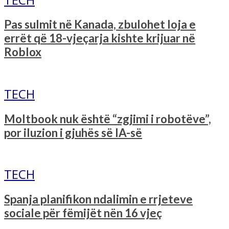
Pas sulmit në Kanada, zbulohet loja e
errët që 18-vjeçarja kishte krijuar në
Roblox
TECH
Moltbook nuk është “zgjimi i robotëve”,
por iluzion i gjuhës së IA-së
TECH
Spanja planifikon ndalimin e rrjeteve
sociale për fëmijët nën 16 vjeç