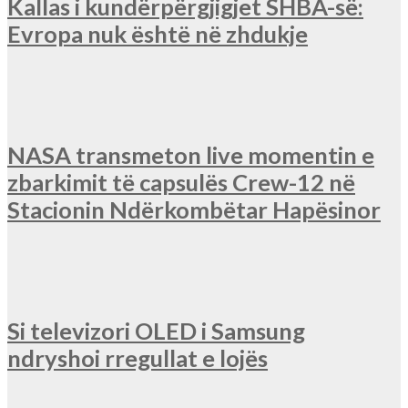
Kallas i kundërpërgjigjet SHBA-së:
Evropa nuk është në zhdukje
NASA transmeton live momentin e
zbarkimit të capsulës Crew-12 në
Stacionin Ndërkombëtar Hapësinor
Si televizori OLED i Samsung
ndryshoi rregullat e lojës