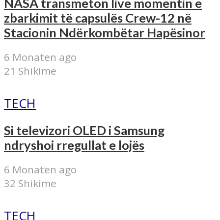
NASA transmeton live momentin e
zbarkimit të capsulës Crew-12 në
Stacionin Ndërkombëtar Hapësinor
6 Monaten ago
21 Shikime
TECH
Si televizori OLED i Samsung
ndryshoi rregullat e lojës
6 Monaten ago
32 Shikime
TECH