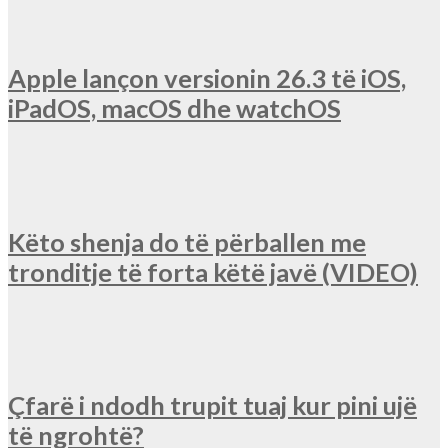
Apple lançon versionin 26.3 të iOS,
iPadOS, macOS dhe watchOS
Këto shenja do të përballen me
tronditje të forta këtë javë (VIDEO)
Çfarë i ndodh trupit tuaj kur pini ujë
të ngrohtë?