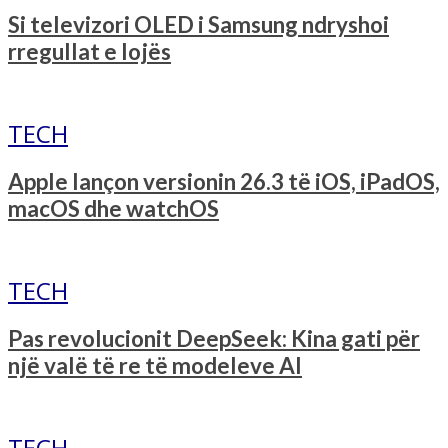
Si televizori OLED i Samsung ndryshoi
rregullat e lojës
TECH
Apple lançon versionin 26.3 të iOS, iPadOS,
macOS dhe watchOS
TECH
Pas revolucionit DeepSeek: Kina gati për
një valë të re të modeleve AI
TECH