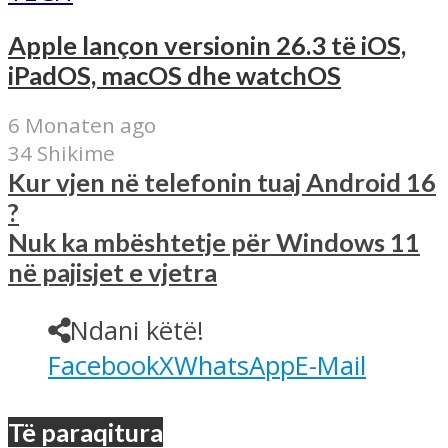
Apple lançon versionin 26.3 të iOS,
iPadOS, macOS dhe watchOS
6 Monaten ago
34 Shikime
Kur vjen në telefonin tuaj Android 16
?
Nuk ka mbështetje për Windows 11
në pajisjet e vjetra
Ndani këtë!
Facebook
X
WhatsApp
E-Mail
Të paraqitura