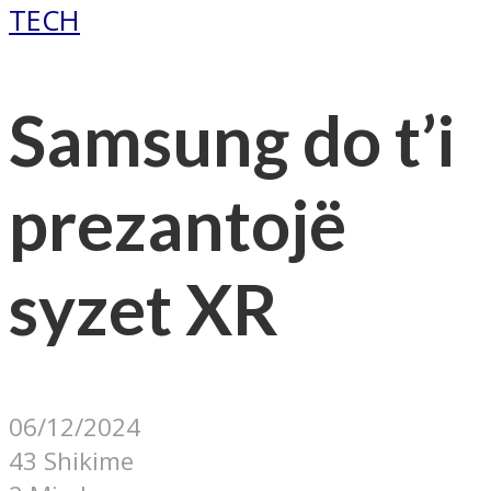
TECH
Samsung do t’i
prezantojë
syzet XR
06/12/2024
43 Shikime