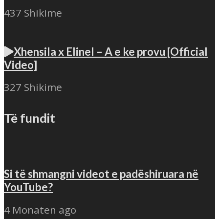
437 Shikime
Xhensila x Elinel – A e ke provu [Official
Video]
327 Shikime
Të fundit
Si të shmangni videot e padëshiruara në
YouTube?
4 Monaten ago