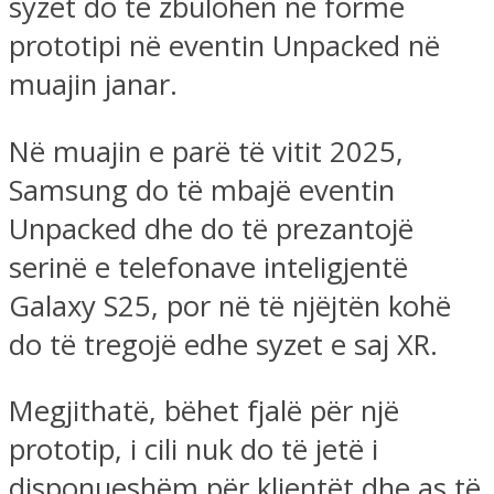
syzet do të zbulohen në formë
prototipi në eventin Unpacked në
muajin janar.
Në muajin e parë të vitit 2025,
Samsung do të mbajë eventin
Unpacked dhe do të prezantojë
serinë e telefonave inteligjentë
Galaxy S25, por në të njëjtën kohë
do të tregojë edhe syzet e saj XR.
Megjithatë, bëhet fjalë për një
prototip, i cili nuk do të jetë i
disponueshëm për klientët dhe as të