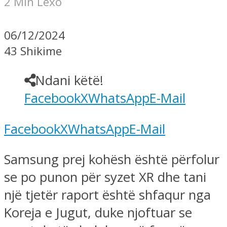
2 Min Lexo
06/12/2024
43 Shikime
Ndani këtë!
Facebook
X
WhatsApp
E-Mail
Facebook
X
WhatsApp
E-Mail
Samsung prej kohësh është përfolur
se po punon për syzet XR dhe tani
një tjetër raport është shfaqur nga
Koreja e Jugut, duke njoftuar se