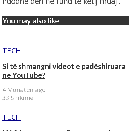
ndodhë deri në fund të këtij muaji.
You may also like
TECH
Si të shmangni videot e padëshiruara
në YouTube?
4 Monaten ago
33 Shikime
TECH