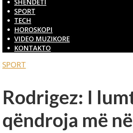
SHËNDETI
SPORT
TECH
HOROSKOPI
VIDEO MUZIKORE
KONTAKTO
SPORT
Rodrigez: I lum
qëndroja më në