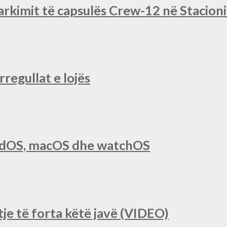
rkimit të capsulës Crew-12 në Stacio
regullat e lojës
iPadOS, macOS dhe watchOS
je të forta këtë javë (VIDEO)