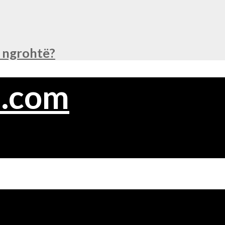
ë ngrohtë?