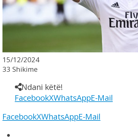
15/12/2024
33 Shikime
Ndani këtë!
Facebook
X
WhatsApp
E-Mail
Facebook
X
WhatsApp
E-Mail