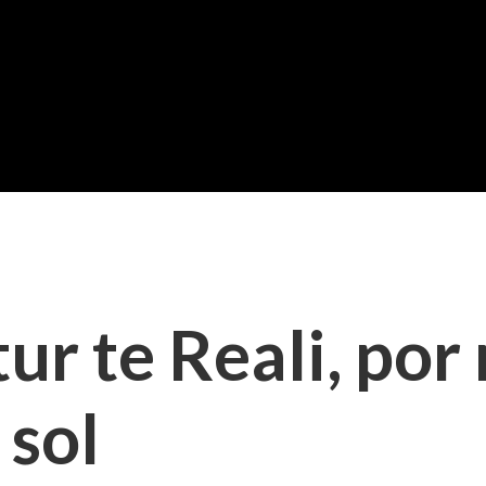
tur te Reali, po
 sol