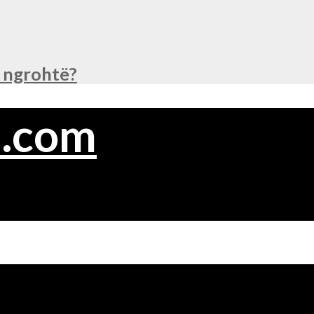
ë ngrohtë?