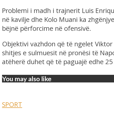
Problemi i madh i trajnerit Luis Enri
në kavilje dhe Kolo Muani ka zhgënjyer
bëjnë përforcime në ofensivë.
Objektivi vazhdon që të ngelet Viktor
shitjes e sulmuesit në pronësi të Nap
atëherë duhet që të paguajë edhe 25 m
You may also like
SPORT