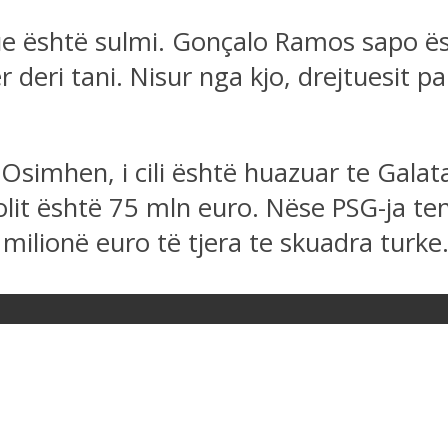
que është sulmi. Gonçalo Ramos sapo ës
 deri tani. Nisur nga kjo, drejtuesit pa
 Osimhen, i cili është huazuar te Gala
olit është 75 mln euro. Nëse PSG-ja te
ilionë euro të tjera te skuadra turke