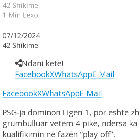
42 Shikime
1 Min Lexo
07/12/2024
42 Shikime
Ndani këtë!
Facebook
X
WhatsApp
E-Mail
Facebook
X
WhatsApp
E-Mail
PSG-ja dominon Ligën 1, por është zh
grumbulluar vetëm 4 pikë, ndërsa ka s
kualifikimin në fazën “play-off”.