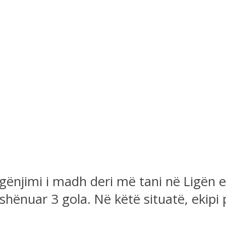
gënjimi i madh deri më tani në Ligën 
hënuar 3 gola. Në këtë situatë, ekipi