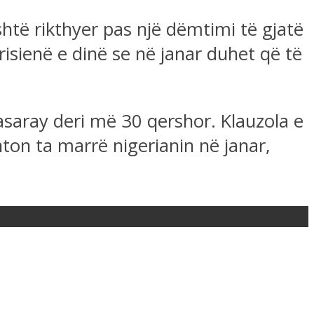
htë rikthyer pas një dëmtimi të gjatë
risienë e dinë se në janar duhet që të
tasaray deri më 30 qershor. Klauzola e
nton ta marrë nigerianin në janar,
.