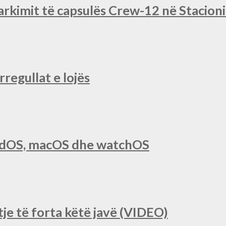
rkimit të capsulës Crew-12 në Stacio
regullat e lojës
iPadOS, macOS dhe watchOS
je të forta këtë javë (VIDEO)