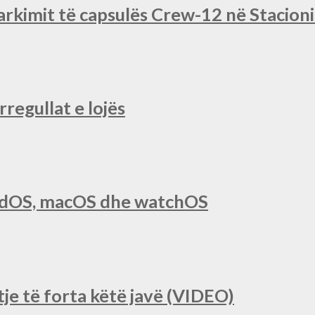
rkimit të capsulës Crew-12 në Stacio
regullat e lojës
iPadOS, macOS dhe watchOS
je të forta këtë javë (VIDEO)