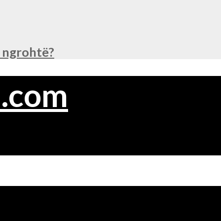
ë ngrohtë?