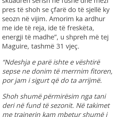
skuadrën sërish në fushë dhe mezi
pres të shoh se çfarë do të sjellë ky
seozn në vijim. Amorim ka ardhur
me ide të reja, ide të freskëta,
energji të madhe”, u shpreh më tej
Maguire, tashmë 31 vjeç.
“Ndeshja e parë ishte e vështirë
sepse ne donim të merrnim fitoren,
por jam i sigurt që do ta arrijmë.
Shoh shumë përmirësim nga tani
deri në fund të sezonit. Në takimet
me trajnerin kam mbetur shumë i