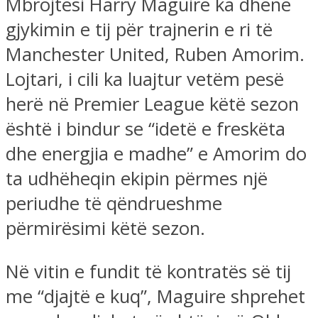
Mbrojtësi Harry Maguire ka dhënë
gjykimin e tij për trajnerin e ri të
Manchester United, Ruben Amorim.
Lojtari, i cili ka luajtur vetëm pesë
herë në Premier League këtë sezon
është i bindur se “idetë e freskëta
dhe energjia e madhe” e Amorim do
ta udhëheqin ekipin përmes një
periudhe të qëndrueshme
përmirësimi këtë sezon.
Në vitin e fundit të kontratës së tij
me “djajtë e kuq”, Maguire shprehet