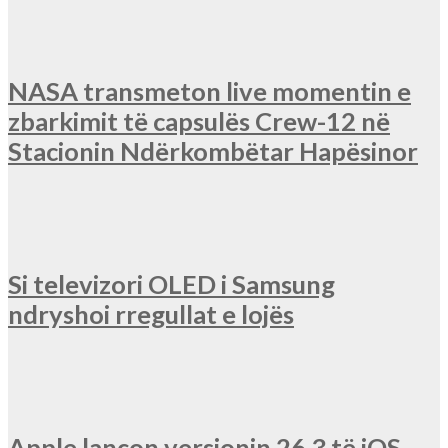
NASA transmeton live momentin e
zbarkimit të capsulës Crew-12 në
Stacionin Ndërkombëtar Hapësinor
Si televizori OLED i Samsung
ndryshoi rregullat e lojës
Apple lançon versionin 26.3 të iOS,