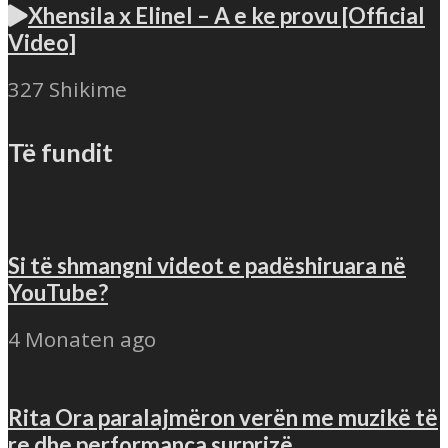
Xhensila x Elinel – A e ke provu [Official
Video]
327 Shikime
Të fundit
Si të shmangni videot e padëshiruara në
YouTube?
4 Monaten ago
Rita Ora paralajmëron verën me muzikë të
re dhe performanca surprizë