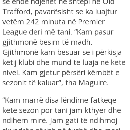
se ende ndjehet në shtëpi në Old
Trafford, pavarësisht se ka luajtur
vetëm 242 minuta në Premier
League deri më tani. “Kam pasur
gjithmonë besim të madh.
Gjithmonë kam besuar se i përkisja
këtij klubi dhe mund të luaja në këtë
nivel. Kam gjetur përsëri këmbët e
sezonit të kaluar”, tha Maguire.
“Kam marrë disa lëndime fatkeqe
këtë sezon por tani jam kthyer dhe
ndihem mirë. Jam gati të ndihmoj