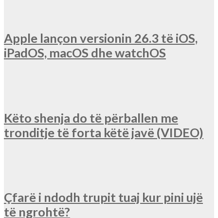
Apple lançon versionin 26.3 të iOS,
iPadOS, macOS dhe watchOS
Këto shenja do të përballen me
tronditje të forta këtë javë (VIDEO)
Çfarë i ndodh trupit tuaj kur pini ujë
të ngrohtë?