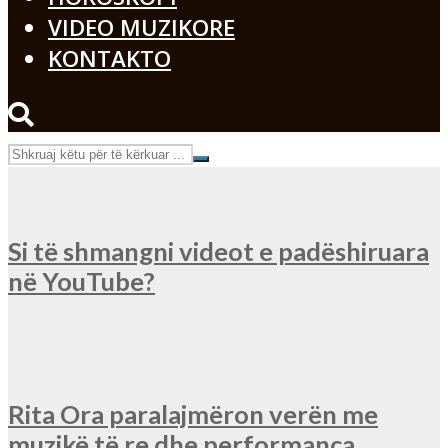
VIDEO MUZIKORE
KONTAKTO
Si të shmangni videot e padëshiruara
në YouTube?
Rita Ora paralajmëron verën me
muzikë të re dhe performanca