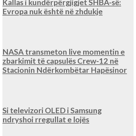
Kallas i kundërpërgjigjet SHBA-së:
Evropa nuk është në zhdukje
NASA transmeton live momentin e
zbarkimit të capsulës Crew-12 në
Stacionin Ndërkombëtar Hapësinor
Si televizori OLED i Samsung
ndryshoi rregullat e lojës