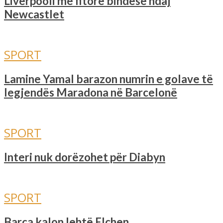
Liverpooli me fitore bindëse ndaj
Newcastlet
SPORT
Lamine Yamal barazon numrin e golave ​​të
legjendës Maradona në Barcelonë
SPORT
Interi nuk dorëzohet për Diabyn
SPORT
Barça kalon lehtë Elchen