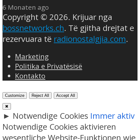
6 Monaten ago
Copyright © 2026. Krijuar nga
bossnetworks.ch
. Të gjitha drejtat e
rezervuara të
radionostalgjia.com
.
Marketing
Politika e Privatësisë
Kontakto
Customize
Reject All
Accept All
✖
►
Notwendige Cookies
Immer aktiv
Notwendige Cookies aktivieren
wesentliche Website-Funktionen wie