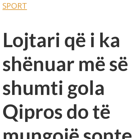
SPORT
Lojtari që i ka
shënuar më së
shumti gola
Qipros do të
mungojë sonte