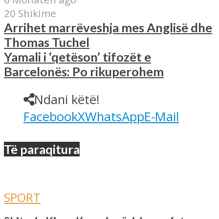
20 Shikime
Arrihet marrëveshja mes Anglisë dhe
Thomas Tuchel
Yamali i ‘qetëson’ tifozët e
Barcelonës: Po rikuperohem
Ndani këtë!
Facebook
X
WhatsApp
E-Mail
Të paraqitura
SPORT