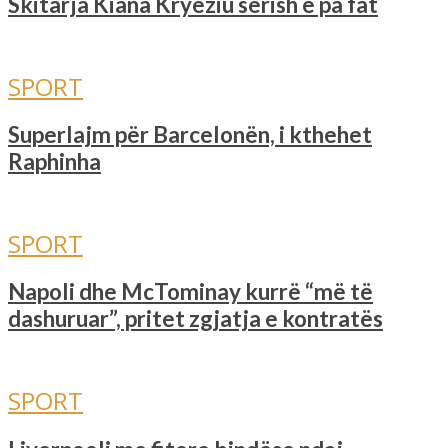
Skitarja Kiana Kryeziu sërish e pa fat
SPORT
Superlajm për Barcelonën, i kthehet
Raphinha
SPORT
Napoli dhe McTominay kurrë “më të
dashuruar”, pritet zgjatja e kontratës
SPORT