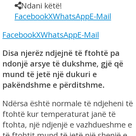
Ndani këtë!
Facebook
X
WhatsApp
E-Mail
Facebook
X
WhatsApp
E-Mail
Disa njerëz ndjejnë të ftohtë pa
ndonjë arsye të dukshme, gjë që
mund të jetë një dukuri e
pakëndshme e përditshme.
Ndërsa është normale të ndjeheni të
ftohtë kur temperaturat janë të
ftohta, një ndjenjë e vazhdueshme e
të ftohtit mund të jetë një shenjë e