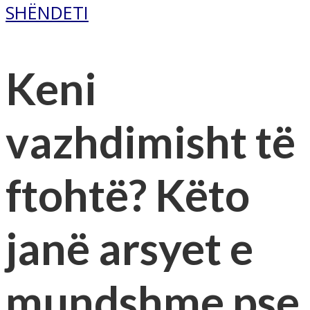
SHËNDETI
Keni
vazhdimisht të
ftohtë? Këto
janë arsyet e
mundshme pse