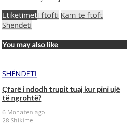
Etiketimet
I ftofti
Kam te ftoft
Shendeti
You may also like
SHËNDETI
Çfarë i ndodh trupit tuaj kur pini ujë
të ngrohtë?
6 Monaten ago
28 Shikime