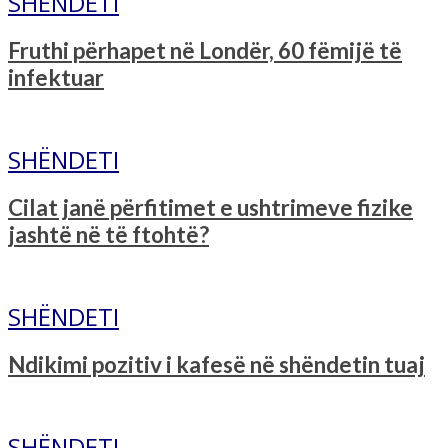
SHËNDETI
Fruthi përhapet në Londër, 60 fëmijë të
infektuar
SHËNDETI
Cilat janë përfitimet e ushtrimeve fizike
jashtë në të ftohtë?
SHËNDETI
Ndikimi pozitiv i kafesë në shëndetin tuaj
SHËNDETI