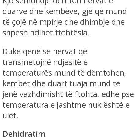
Kjo sëmundje dëmton nervat e
duarve dhe këmbëve, gjë që mund
të çojë në mpirje dhe dhimbje dhe
shpesh ndihet ftohtësia.
Duke qenë se nervat që
transmetojnë ndjesitë e
temperaturës mund të dëmtohen,
këmbët dhe duart tuaja mund të
jenë vazhdimisht të ftohta, edhe pse
temperatura e jashtme nuk është e
ulët.
Dehidratim