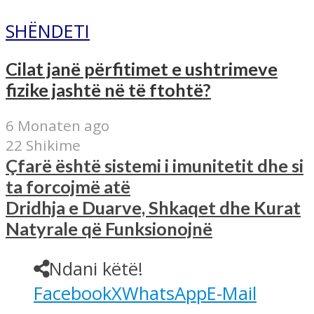
SHËNDETI
Cilat janë përfitimet e ushtrimeve
fizike jashtë në të ftohtë?
6 Monaten ago
22 Shikime
Çfarë është sistemi i imunitetit dhe si
ta forcojmë atë
Dridhja e Duarve, Shkaqet dhe Kurat
Natyrale që Funksionojnë
Ndani këtë!
Facebook
X
WhatsApp
E-Mail