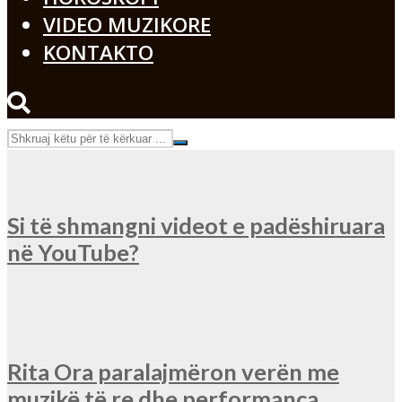
VIDEO MUZIKORE
KONTAKTO
Si të shmangni videot e padëshiruara
në YouTube?
Rita Ora paralajmëron verën me
muzikë të re dhe performanca