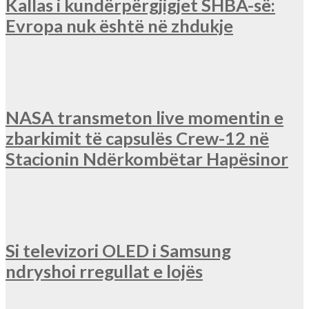
Kallas i kundërpërgjigjet SHBA-së:
Evropa nuk është në zhdukje
NASA transmeton live momentin e
zbarkimit të capsulës Crew-12 në
Stacionin Ndërkombëtar Hapësinor
Si televizori OLED i Samsung
ndryshoi rregullat e lojës