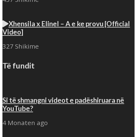
Xhensila x Elinel – A e ke provu [Official
Video]
327 Shikime
Të fundit
Si të shmangni videot e padëshiruara në
YouTube?
4 Monaten ago