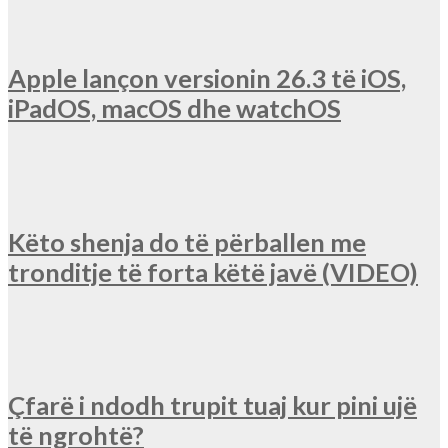
Apple lançon versionin 26.3 të iOS,
iPadOS, macOS dhe watchOS
Këto shenja do të përballen me
tronditje të forta këtë javë (VIDEO)
Çfarë i ndodh trupit tuaj kur pini ujë
të ngrohtë?