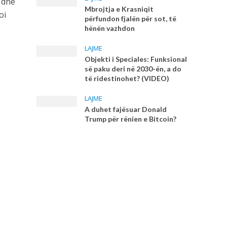
n dhe
Mbrojtja e Krasniqit
oi
përfundon fjalën për sot, të
hënën vazhdon
LAJME
Objekti i Speciales: Funksional
së paku deri në 2030-ën, a do
të ridestinohet? (VIDEO)
LAJME
A duhet fajësuar Donald
Trump për rënien e Bitcoin?