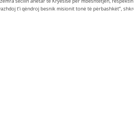
a zemra secilin anëtar të Kryesisë për mbështetjen, respekti
azhdoj t’i qëndroj besnik misionit tonë të përbashkët”, shkr