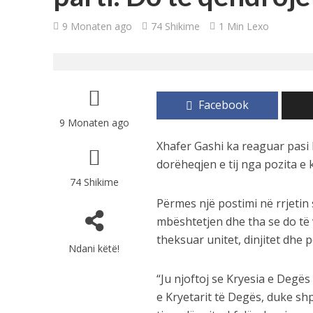
9 Monaten ago
74 Shikime
1 Min Lexo
Si televizori OLED
Apple lançon ver
Këto shenja do të
Facebook
9 Monaten ago
Çfarë i ndodh trup
Xhafer Gashi ka reaguar pasi
dorëheqjen e tij nga pozita e k
74 Shikime
Përmes një postimi në rrjetin
mbështetjen dhe tha se do të 
theksuar unitet, dinjitet dhe
Ndani këtë!
“Ju njoftoj se Kryesia e Degë
e Kryetarit të Degës, duke s