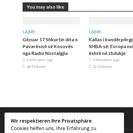
You may also like
LAJME
LAJME
Gëzuar 17 Shkurtin dita e
Kallas i kundërpërgj
Pavarësisë së Kosovës
SHBA-së: Evropa nu
nga Radio Nostalgjia
është në zhdukje
6 Monaten ago
6 Monaten ago
48 Shikime
32 Shikime
Wir respektieren Ihre Privatsphäre
Radio Nostalgjia
Cookies helfen uns, Ihre Erfahrung zu