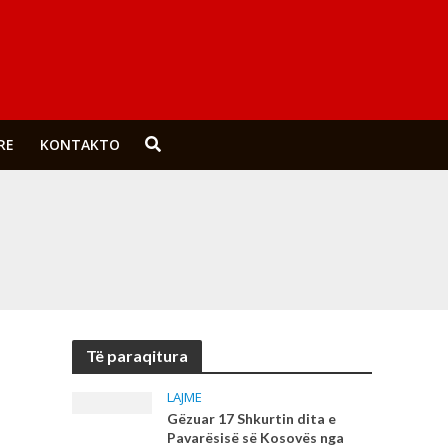
RE
KONTAKTO
Të paraqitura
LAJME
Gëzuar 17 Shkurtin dita e
Pavarësisë së Kosovës nga
Hapësinor