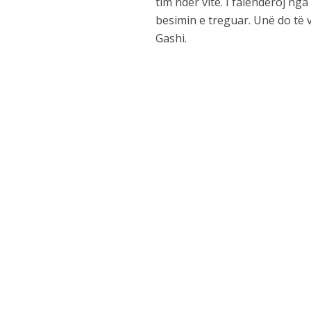
tim ndër vite. I falënderoj ng
besimin e treguar. Unë do të v
Gashi.