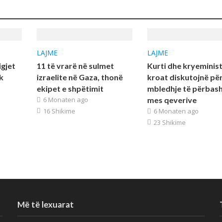
LAJME
LAJME
igjet
11 të vrarë në sulmet
Kurti dhe kryeminist
k
izraelite në Gaza, thonë
kroat diskutojnë për
ekipet e shpëtimit
mbledhje të përbas
6 Monaten ago
mes qeverive
16 Shikime
6 Monaten ago
23 Shikime
Më të lexuarat