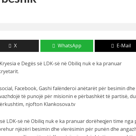
 i Samsung ndryshoi rregullat e lojës
sionin 26.3 të iOS, iPadOS, macOS dhe watchOS
 përballen me tronditje të forta këtë javë (VIDEO)
X
WhatsApp
E-Mail
it tuaj kur pini ujë të ngrohtë?
 Kryesia e Degës së LDK-së në Obiliq nuk e ka pranuar
ryetarit.
 social, Facebook, Gashi falënderoi anëtarët për besimin dhe
vazhdojë të punojë për misionin e përbashkët të partisë, d
 përkushtim, njofton Klankosova.tv
s së LDK-së në Obiliq nuk e ka pranuar dorëheqjen time nga 
hprehur njëzëri besimin dhe vlerësimin për punën dhe angaz