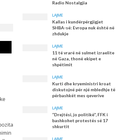
Radio Nostalgjia
LAJME
Kallas i kundërpërgjigjet
SHBA-së: Evropa nuk është në
zhdukje
LAJME
11 të vrarë në sulmet izraelite
në Gaza, thonë ekipet e
shpëtimit
LAJME
Kurti dhe kryeministri kroat
diskutojnë për një mbledhje të
përbashkët mes qeverive
uke
LAJME
“Drejtësi, jo politikë”, FFK i
bashkohet protestës së 17
pozita
shkurtit
himin
LAJME