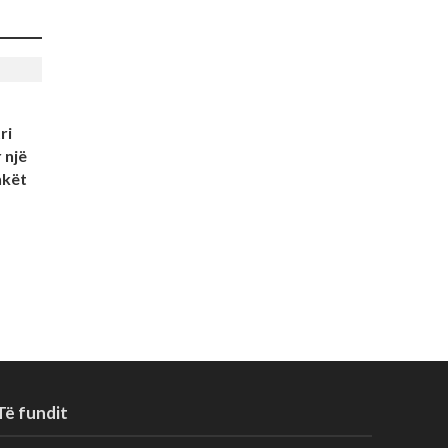
ri
 një
hkët
Të fundit