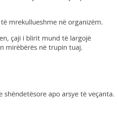
ti të mrekullueshme në organizëm.
, çaji i blirit mund të largojë
on mirëbërës në trupin tuaj.
e shëndetësore apo arsye të veçanta.