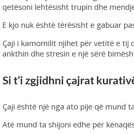
qetësoni lehtësisht trupin dhe mendj
E kjo nuk është tërësisht e gabuar p
Çaji i kamomilit njihet për vetitë e ti
ankthin dhe stresin e një sërë bimësh 
Si t’i zgjidhni çajrat
kurativ
Çaji është një nga ato pije që mund
Atë mund ta shijoni edhe për kënaqësi