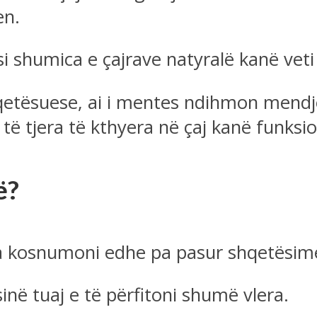
en.
asi shumica e çajrave natyralë kanë ve
j qetësuese, ai i mentes ndihmon mendjen
të tjera të kthyera në çaj kanë funksi
ë?
 ta kosnumoni edhe pa pasur shqetësim
në tuaj e të përfitoni shumë vlera.