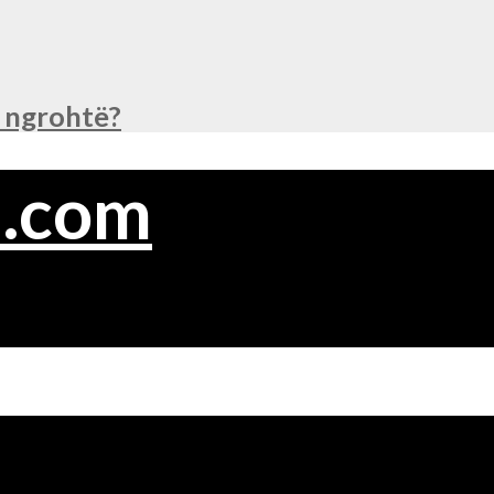
ë ngrohtë?