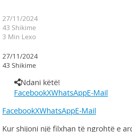
27/11/2024
43 Shikime
3 Min Lexo
27/11/2024
43 Shikime
Ndani këtë!
Facebook
X
WhatsApp
E-Mail
Facebook
X
WhatsApp
E-Mail
Kur shijoni një filxhan të ngrohtë e 