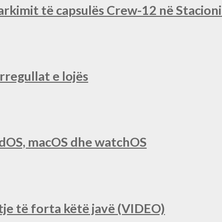
rkimit të capsulës Crew-12 në Stacio
regullat e lojës
iPadOS, macOS dhe watchOS
je të forta këtë javë (VIDEO)