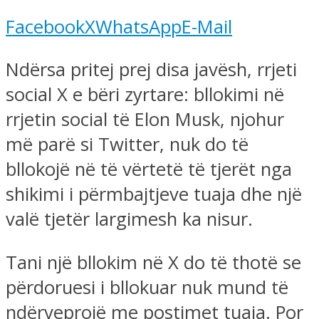
Facebook
X
WhatsApp
E-Mail
Ndërsa pritej prej disa javësh, rrjeti
social X e bëri zyrtare: bllokimi në
rrjetin social të Elon Musk, njohur
më parë si Twitter, nuk do të
bllokojë në të vërtetë të tjerët nga
shikimi i përmbajtjeve tuaja dhe një
valë tjetër largimesh ka nisur.
Tani një bllokim në X do të thotë se
përdoruesi i bllokuar nuk mund të
ndërveprojë me postimet tuaja. Por