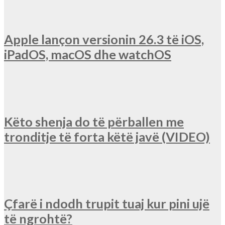
Apple lançon versionin 26.3 të iOS,
iPadOS, macOS dhe watchOS
Këto shenja do të përballen me
tronditje të forta këtë javë (VIDEO)
Çfarë i ndodh trupit tuaj kur pini ujë
të ngrohtë?