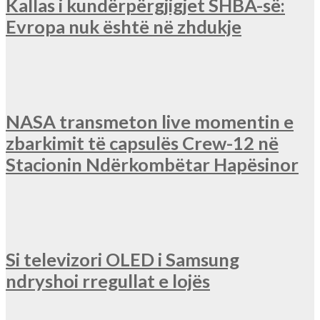
Kallas i kundërpërgjigjet SHBA-së:
Evropa nuk është në zhdukje
NASA transmeton live momentin e
zbarkimit të capsulës Crew-12 në
Stacionin Ndërkombëtar Hapësinor
Si televizori OLED i Samsung
ndryshoi rregullat e lojës