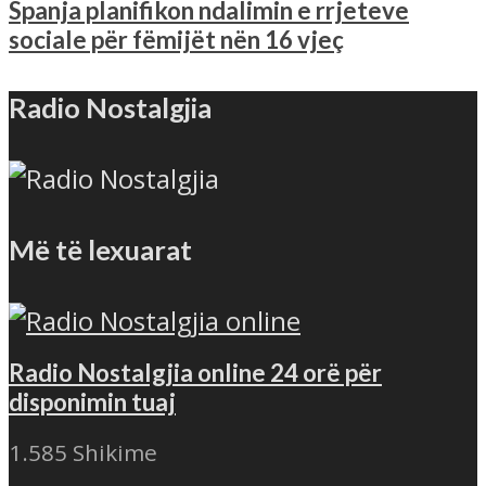
Spanja planifikon ndalimin e rrjeteve
sociale për fëmijët nën 16 vjeç
Radio Nostalgjia
Më të lexuarat
Radio Nostalgjia online 24 orë për
disponimin tuaj
1.585 Shikime