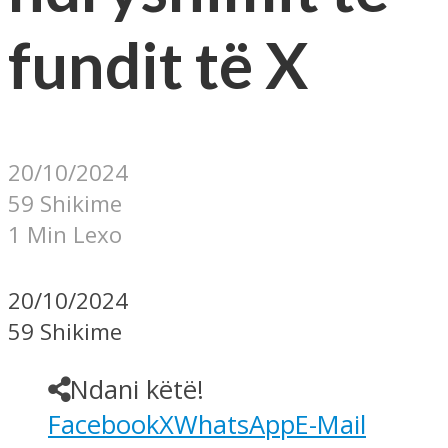
fundit të X
20/10/2024
59 Shikime
1 Min Lexo
20/10/2024
59 Shikime
Ndani këtë!
Facebook
X
WhatsApp
E-Mail