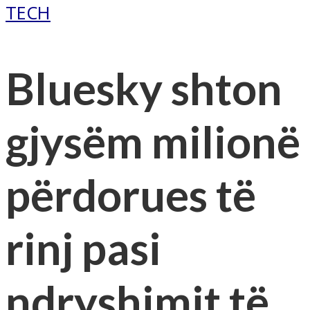
TECH
Bluesky shton
gjysëm milionë
përdorues të
rinj pasi
ndryshimit të