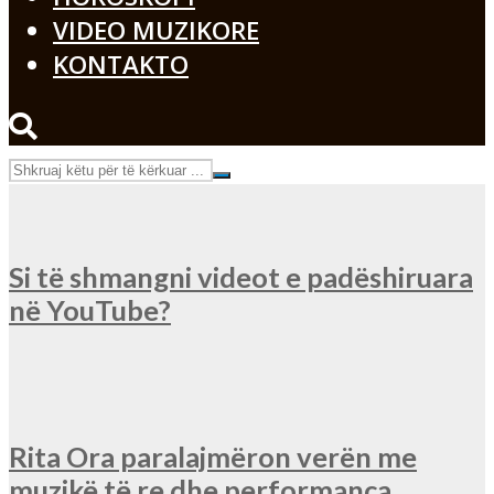
VIDEO MUZIKORE
KONTAKTO
Si të shmangni videot e padëshiruara
në YouTube?
Rita Ora paralajmëron verën me
muzikë të re dhe performanca