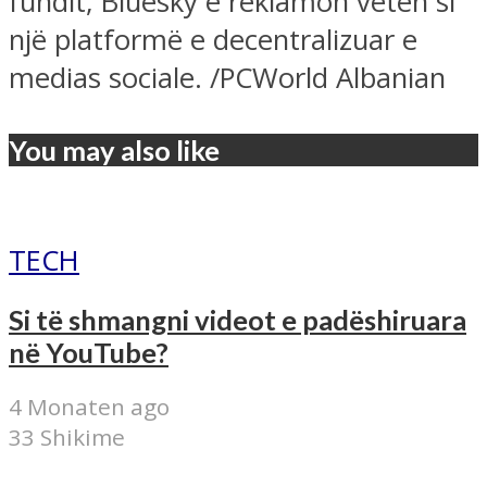
fundit, Bluesky e reklamon vetën si
një platformë e decentralizuar e
medias sociale. /PCWorld Albanian
You may also like
TECH
Si të shmangni videot e padëshiruara
në YouTube?
4 Monaten ago
33 Shikime