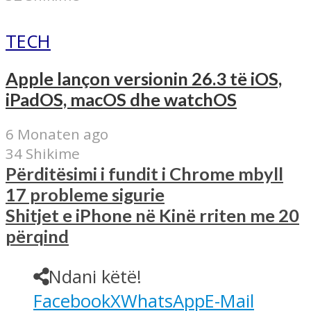
TECH
Apple lançon versionin 26.3 të iOS,
iPadOS, macOS dhe watchOS
6 Monaten ago
34 Shikime
Përditësimi i fundit i Chrome mbyll
17 probleme sigurie
Shitjet e iPhone në Kinë rriten me 20
përqind
Ndani këtë!
Facebook
X
WhatsApp
E-Mail