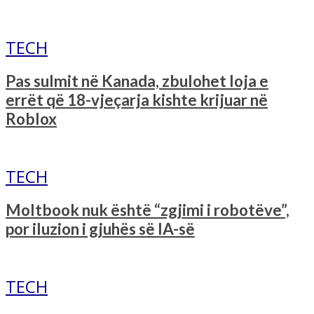
TECH
Pas sulmit në Kanada, zbulohet loja e
errët që 18-vjeçarja kishte krijuar në
Roblox
TECH
Moltbook nuk është “zgjimi i robotëve”,
por iluzion i gjuhës së IA-së
TECH