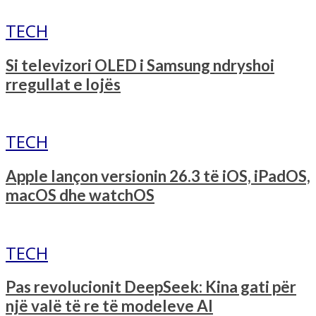
TECH
Si televizori OLED i Samsung ndryshoi
rregullat e lojës
TECH
Apple lançon versionin 26.3 të iOS, iPadOS,
macOS dhe watchOS
TECH
Pas revolucionit DeepSeek: Kina gati për
një valë të re të modeleve AI