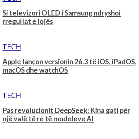
Si televizori OLED i Samsung ndryshoi
rregullat e lojës
TECH
Apple lançon versionin 26.3 të iOS, iPadOS,
macOS dhe watchOS
TECH
Pas revolucionit DeepSeek: Kina gati për
një valë të re të modeleve AI