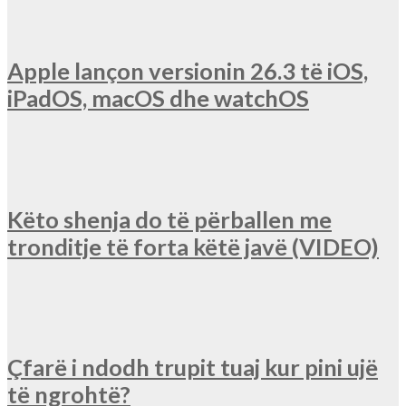
Apple lançon versionin 26.3 të iOS,
iPadOS, macOS dhe watchOS
Këto shenja do të përballen me
tronditje të forta këtë javë (VIDEO)
Çfarë i ndodh trupit tuaj kur pini ujë
të ngrohtë?