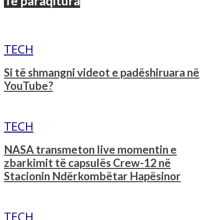
Të paraqitura
TECH
Si të shmangni videot e padëshiruara në
YouTube?
TECH
NASA transmeton live momentin e
zbarkimit të capsulës Crew-12 në
Stacionin Ndërkombëtar Hapësinor
TECH