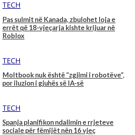
TECH
Pas sulmit në Kanada, zbulohet loja e
errët që 18-vjeçarja kishte krijuar në
Roblox
TECH
Moltbook nuk është “zgjimi i robotëve”,
por iluzion i gjuhës së IA-së
TECH
Spanja planifikon ndalimin e rrjeteve
sociale për fëmijët nën 16 vjeç