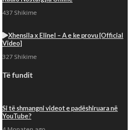
437 Shikime
Xhensila x Elinel – A e ke provu [Official
Video]
327 Shikime
Të fundit
Si të shmangni videot e padëshiruara në
YouTube?
4 Monaten ago