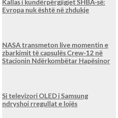
Kallas i kundërpërgjigjet SHBA-së:
Evropa nuk është në zhdukje
NASA transmeton live momentin e
zbarkimit të capsulës Crew-12 në
Stacionin Ndërkombëtar Hapësinor
Si televizori OLED i Samsung
ndryshoi rregullat e lojës