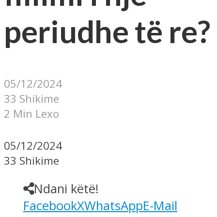
periudhe të re?
05/12/2024
33 Shikime
2 Min Lexo
05/12/2024
33 Shikime
Ndani këtë!
Facebook
X
WhatsApp
E-Mail