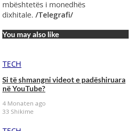
mbështetës i monedhës
dixhitale.
/Telegrafi/
You may also like
TECH
Si të shmangni videot e padëshiruara
në YouTube?
4 Monaten ago
33 Shikime
TECH