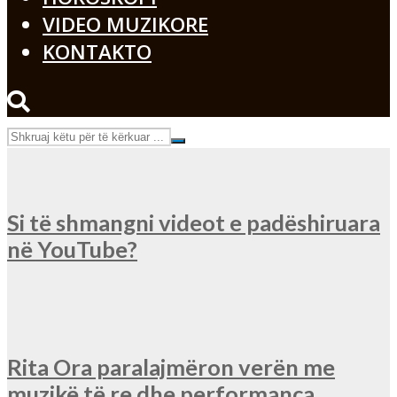
VIDEO MUZIKORE
KONTAKTO
Si të shmangni videot e padëshiruara
në YouTube?
Rita Ora paralajmëron verën me
muzikë të re dhe performanca