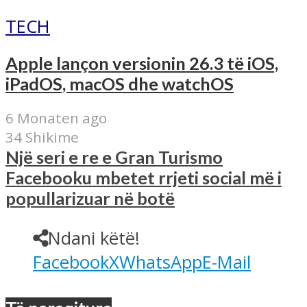
TECH
Apple lançon versionin 26.3 të iOS,
iPadOS, macOS dhe watchOS
6 Monaten ago
34 Shikime
Një seri e re e Gran Turismo
Facebooku mbetet rrjeti social më i
popullarizuar në botë
Ndani këtë!
Facebook
X
WhatsApp
E-Mail