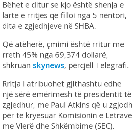
Bëhet e ditur se kjo është shenja e
lartë e rritjes që filloi nga 5 nëntori,
dita e zgjedhjeve në SHBA.
Që atëherë, çmimi është rritur me
rreth 45% nga 69,374 dollarë,
shkruan
skynews
, përcjell Telegrafi.
Rritja i atribuohet gjithashtu edhe
një sërë emërimesh të presidentit të
zgjedhur, me Paul Atkins që u zgjodh
për të kryesuar Komisionin e Letrave
me Vlerë dhe Shkëmbime (SEC).