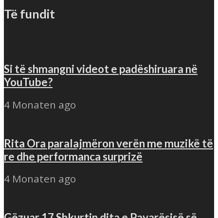
Të fundit
Si të shmangni videot e padëshiruara në
YouTube?
4 Monaten ago
Rita Ora paralajmëron verën me muzikë të
re dhe performanca surprizë
4 Monaten ago
Gëzuar 17 Shkurtin dita e Pavarësisë së