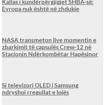
Kallas i kundërpërgjigjet SHBA-së:
Evropa nuk është në zhdukje
NASA transmeton live momentin e
zbarkimit të capsulës Crew-12 në
Stacionin Ndërkombëtar Hapësinor
Si televizori OLED i Samsung
ndryshoi rregullat e lojës