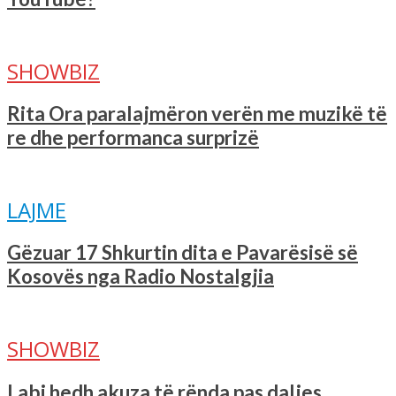
SHOWBIZ
Rita Ora paralajmëron verën me muzikë të
re dhe performanca surprizë
LAJME
Gëzuar 17 Shkurtin dita e Pavarësisë së
Kosovës nga Radio Nostalgjia
SHOWBIZ
Labi hedh akuza të rënda pas daljes