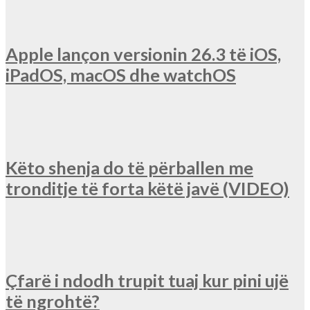
Apple lançon versionin 26.3 të iOS,
iPadOS, macOS dhe watchOS
Këto shenja do të përballen me
tronditje të forta këtë javë (VIDEO)
Çfarë i ndodh trupit tuaj kur pini ujë
të ngrohtë?