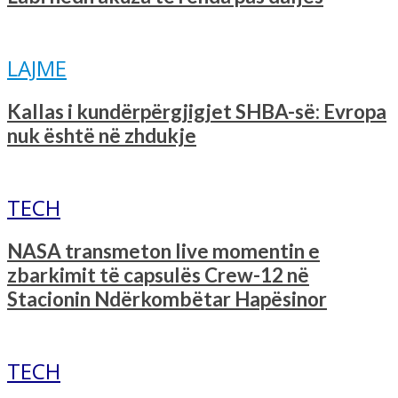
LAJME
Kallas i kundërpërgjigjet SHBA-së: Evropa
nuk është në zhdukje
TECH
NASA transmeton live momentin e
zbarkimit të capsulës Crew-12 në
Stacionin Ndërkombëtar Hapësinor
TECH