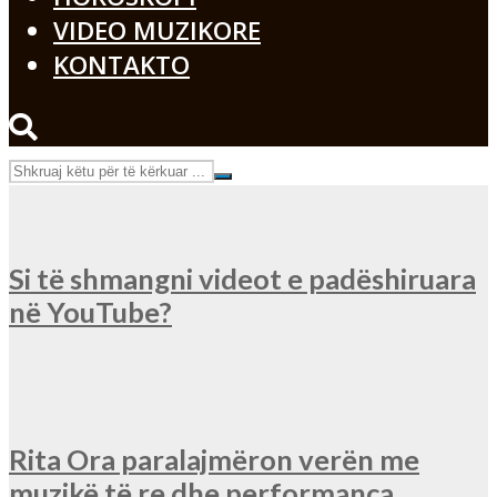
VIDEO MUZIKORE
KONTAKTO
Si të shmangni videot e padëshiruara
në YouTube?
Rita Ora paralajmëron verën me
muzikë të re dhe performanca