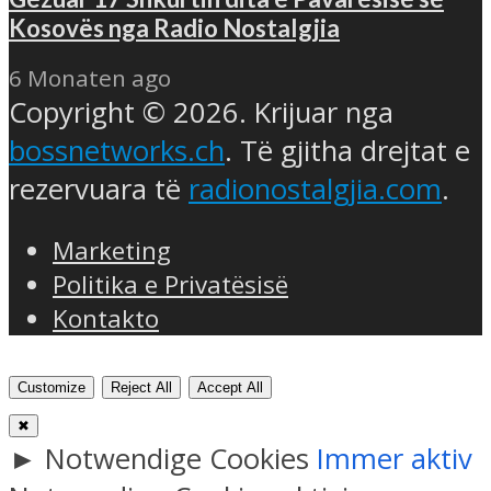
Kosovës nga Radio Nostalgjia
6 Monaten ago
Copyright © 2026. Krijuar nga
bossnetworks.ch
. Të gjitha drejtat e
rezervuara të
radionostalgjia.com
.
Marketing
Politika e Privatësisë
Kontakto
Customize
Reject All
Accept All
✖
►
Notwendige Cookies
Immer aktiv