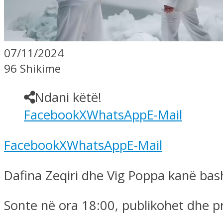
07/11/2024
96 Shikime
Ndani këtë!
Facebook
X
WhatsApp
E-Mail
Facebook
X
WhatsApp
E-Mail
Dafina Zeqiri dhe Vig Poppa kanë bash
Sonte në ora 18:00, publikohet dhe pr