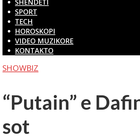
SHËNDETI
SPORT
TECH
HOROSKOPI
VIDEO MUZIKORE
KONTAKTO
SHOWBIZ
“Putain” e Dafi
sot