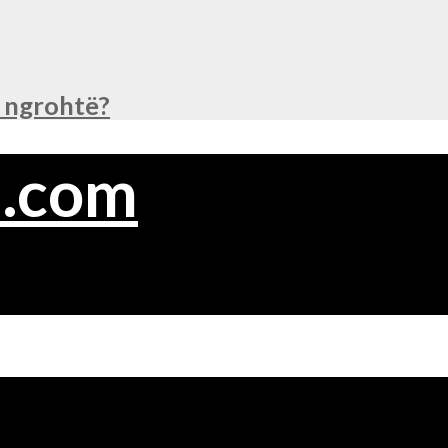
ë ngrohtë?