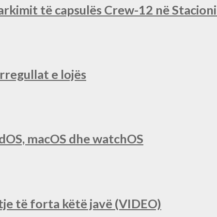
rkimit të capsulës Crew-12 në Stacio
regullat e lojës
iPadOS, macOS dhe watchOS
je të forta këtë javë (VIDEO)