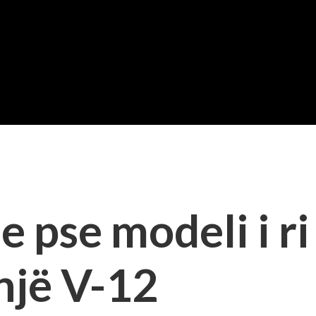
e pse modeli i ri
 një V-12