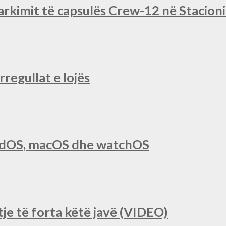
rkimit të capsulës Crew-12 në Stacio
regullat e lojës
iPadOS, macOS dhe watchOS
je të forta këtë javë (VIDEO)