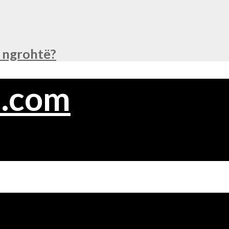
ë ngrohtë?