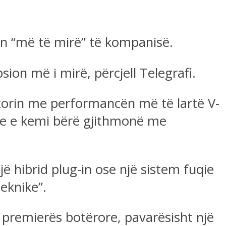
ën “më të mirë” të kompanisë.
psion më i mirë, përcjell Telegrafi.
orin me performancën më të lartë V-
ne e kemi bërë gjithmonë me
ë hibrid plug-in ose një sistem fuqie
teknike”.
 premierës botërore, pavarësisht një