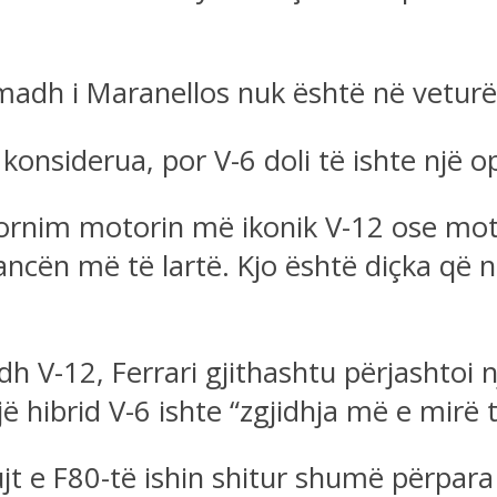
i madh i Maranellos nuk është në vetur
 konsiderua, por V-6 doli të ishte një o
ornim motorin më ikonik V-12 ose mot
cën më të lartë. Kjo është diçka që 
 V-12, Ferrari gjithashtu përjashtoi nj
jë hibrid V-6 ishte “zgjidhja më e mirë 
jt e F80-të ishin shitur shumë përpara