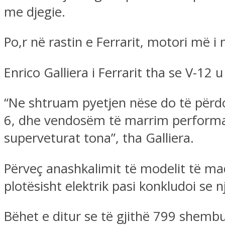
me djegie.
Po,r në rastin e Ferrarit, motori më 
Enrico Galliera i Ferrarit tha se V-12 u
“Ne shtruam pyetjen nëse do të përd
6, dhe vendosëm të marrim performan
superveturat tona”, tha Galliera.
Përveç anashkalimit të modelit të madh
plotësisht elektrik pasi konkludoi se n
Bëhet e ditur se të gjithë 799 shembu