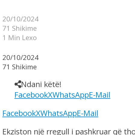
20/10/2024
71 Shikime
1 Min Lexo
20/10/2024
71 Shikime
Ndani këtë!
Facebook
X
WhatsApp
E-Mail
Facebook
X
WhatsApp
E-Mail
Ekziston një rregull i pashkruar që 