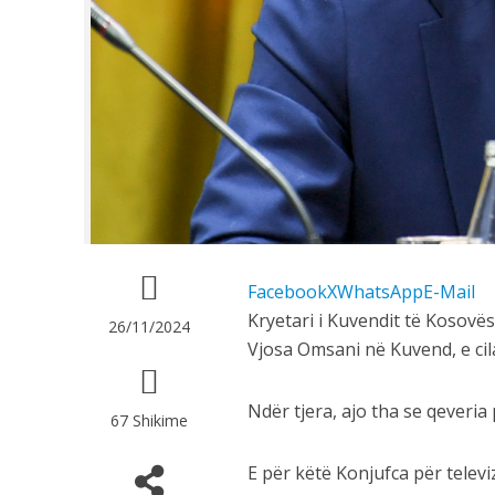
Facebook
X
WhatsApp
E-Mail
Kryetari i Kuvendit të Kosovë
26/11/2024
Vjosa Omsani në Kuvend, e cil
Ndër tjera, ajo tha se qeveria
67 Shikime
E për këtë Konjufca për televi