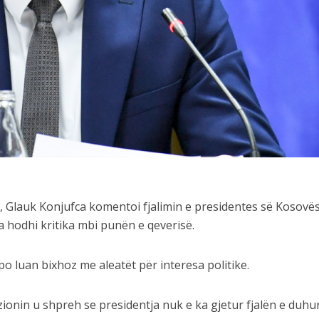
s, Glauk Konjufca komentoi fjalimin e presidentes së Kosovës
a hodhi kritika mbi punën e qeverisë.
 po luan bixhoz me aleatët për interesa politike.
zionin u shpreh se presidentja nuk e ka gjetur fjalën e duhu