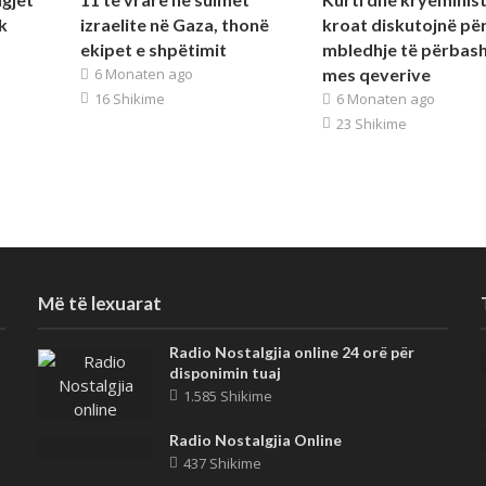
k
izraelite në Gaza, thonë
kroat diskutojnë për
ekipet e shpëtimit
mbledhje të përbas
6 Monaten ago
mes qeverive
16 Shikime
6 Monaten ago
23 Shikime
Më të lexuarat
Radio Nostalgjia online 24 orë për
disponimin tuaj
1.585 Shikime
Radio Nostalgjia Online
437 Shikime