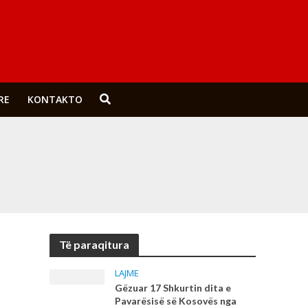
RE
KONTAKTO
Të paraqitura
LAJME
Gëzuar 17 Shkurtin dita e
Pavarësisë së Kosovës nga
Hapësinor