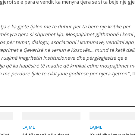
ygjeroi se e para e vendit ka mënyra tjera se si ta bëjë një gjë
a e ka gjetë fjalën më të duhur për ta bërë një kritikë për
mënyra tjera si shprehet kjo. Mospajtimet gjithmonë i kemi
s për temat, dialogu, asociacioni i komunave, vendimi apo j
veprimet e Qeverisë në veriun e Kosovës… mund të ketë dall
ruajmë inegritetin institucioneve dhe përgjegjesisë që e
 që ka hapësirë të madhe që kritikat edhe mospajtimet me
me përdorë fjalë të cilat janë goditëse për njëra-tjetrën
.”, 
LAJME
LAJME
igjet
11 të vrarë në sulmet
Kurti dhe kryeminist