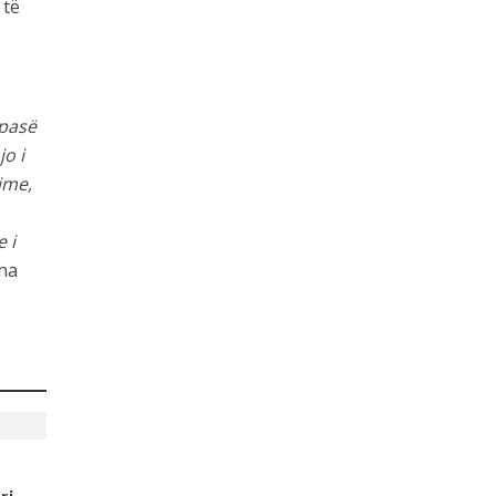
 të
 pasë
o i
ime,
 i
tha
ri