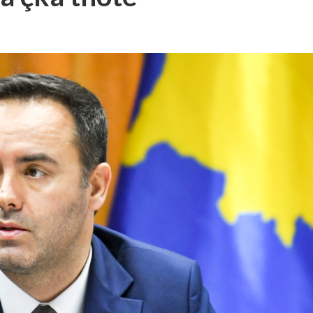
 i Samsung ndryshoi rregullat e lojës
sionin 26.3 të iOS, iPadOS, macOS dhe watchOS
 përballen me tronditje të forta këtë javë (VIDEO)
it tuaj kur pini ujë të ngrohtë?