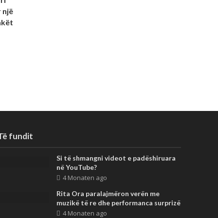
 një
hkët
Të fundit
Si të shmangni videot e padëshiruara
në YouTube?
4 Monaten ago
Rita Ora paralajmëron verën me
muzikë të re dhe performanca surprizë
4 Monaten ago