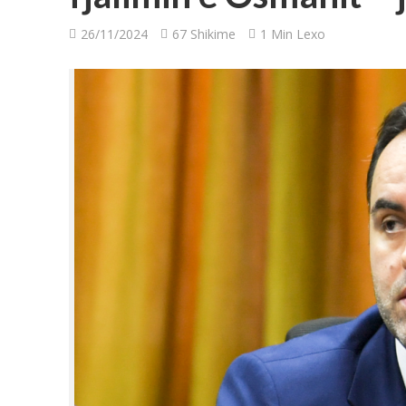
26/11/2024
67 Shikime
1 Min Lexo
Si televizori OLED
Apple lançon ver
Këto shenja do të
Çfarë i ndodh trup