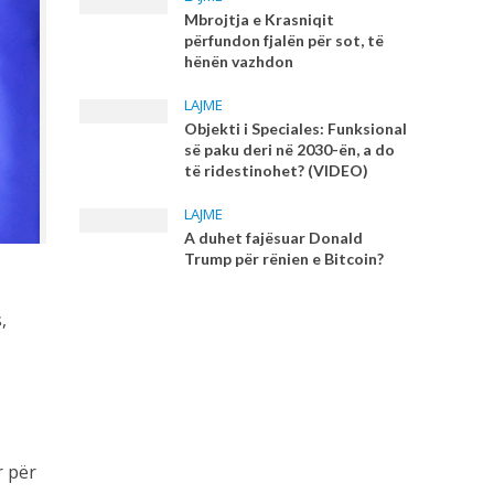
Mbrojtja e Krasniqit
përfundon fjalën për sot, të
hënën vazhdon
LAJME
Objekti i Speciales: Funksional
së paku deri në 2030-ën, a do
të ridestinohet? (VIDEO)
LAJME
A duhet fajësuar Donald
Trump për rënien e Bitcoin?
,
r për