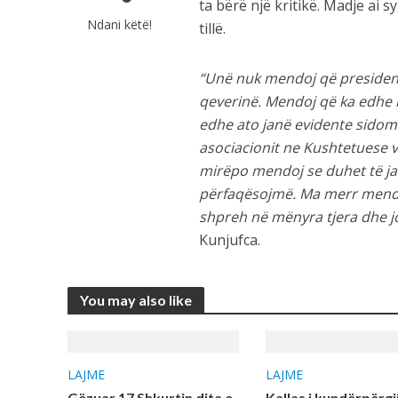
ta bërë një kritikë. Madje ai s
Ndani këtë!
tillë.
“Unë nuk mendoj që presidentj
qeverinë. Mendoj që ka edhe 
edhe ato janë evidente sidomo
asociacionit ne Kushtetuese 
mirëpo mendoj se duhet të ja 
përfaqësojmë. Ma merr mendja
shpreh në mënyra tjera dhe jo 
Kunjufca.
You may also like
LAJME
LAJME
Gëzuar 17 Shkurtin dita e
Kallas i kundërpërgj