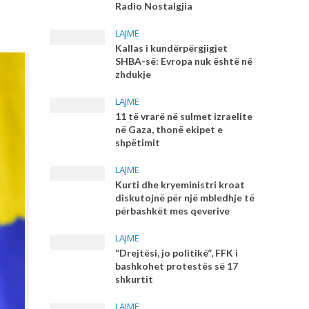
Radio Nostalgjia
LAJME
Kallas i kundërpërgjigjet
SHBA-së: Evropa nuk është në
zhdukje
LAJME
11 të vrarë në sulmet izraelite
në Gaza, thonë ekipet e
shpëtimit
LAJME
Kurti dhe kryeministri kroat
diskutojnë për një mbledhje të
përbashkët mes qeverive
LAJME
“Drejtësi, jo politikë”, FFK i
bashkohet protestës së 17
shkurtit
LAJME