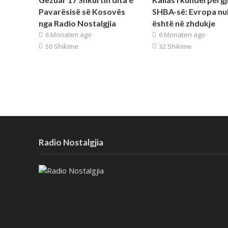
Pavarësisë së Kosovës
SHBA-së: Evropa nu
nga Radio Nostalgjia
është në zhdukje
6 Monaten ago
6 Monaten ago
50 Shikime
32 Shikime
Radio Nostalgjia