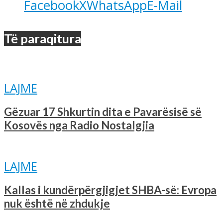
Facebook
X
WhatsApp
E-Mail
Të paraqitura
LAJME
Gëzuar 17 Shkurtin dita e Pavarësisë së
Kosovës nga Radio Nostalgjia
LAJME
Kallas i kundërpërgjigjet SHBA-së: Evropa
nuk është në zhdukje