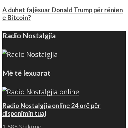
A duhet fajësuar Donald Trump për rënien
e Bitcoin?
Radio Nostalgjia
Më të lexuarat
Radio Nostalgjia online 24 orë për
disponimin tuaj
1.585 Shikime