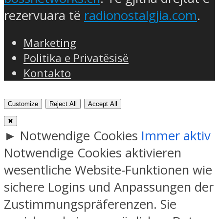
rezervuara të
radionostalgjia.com
.
Marketing
Politika e Privatësisë
Kontakto
Customize
Reject All
Accept All
✖
►
Notwendige Cookies
Immer aktiv
Notwendige Cookies aktivieren
wesentliche Website-Funktionen wie
sichere Logins und Anpassungen der
Zustimmungspräferenzen. Sie