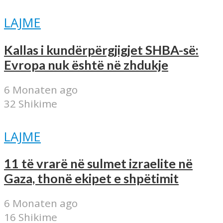
LAJME
Kallas i kundërpërgjigjet SHBA-së:
Evropa nuk është në zhdukje
6 Monaten ago
32 Shikime
LAJME
11 të vrarë në sulmet izraelite në
Gaza, thonë ekipet e shpëtimit
6 Monaten ago
16 Shikime