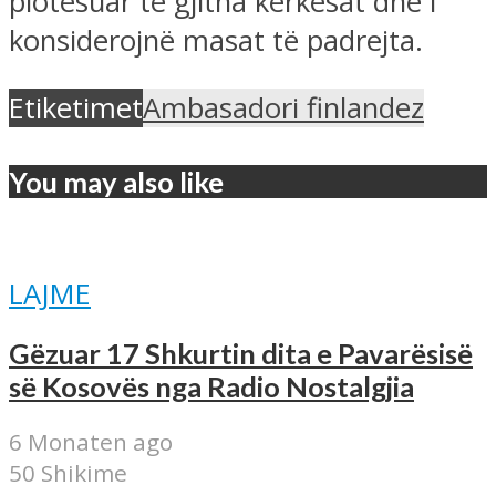
plotësuar të gjitha kërkesat dhe i
konsiderojnë masat të padrejta.
Etiketimet
Ambasadori finlandez
You may also like
LAJME
Gëzuar 17 Shkurtin dita e Pavarësisë
së Kosovës nga Radio Nostalgjia
6 Monaten ago
50 Shikime