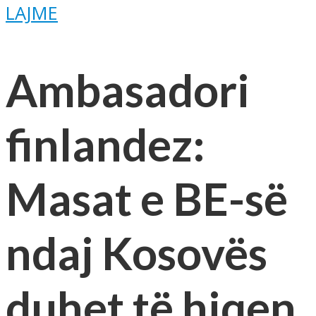
LAJME
Ambasadori
finlandez:
Masat e BE-së
ndaj Kosovës
duhet të hiqen