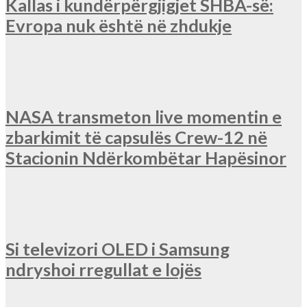
Kallas i kundërpërgjigjet SHBA-së:
Evropa nuk është në zhdukje
NASA transmeton live momentin e
zbarkimit të capsulës Crew-12 në
Stacionin Ndërkombëtar Hapësinor
Si televizori OLED i Samsung
ndryshoi rregullat e lojës