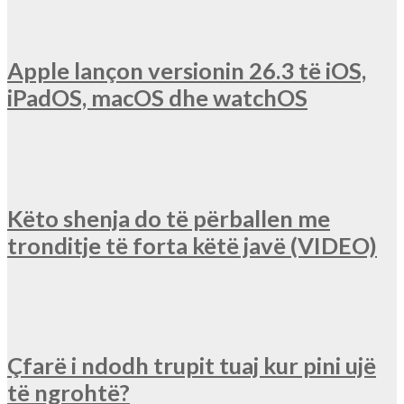
Apple lançon versionin 26.3 të iOS,
iPadOS, macOS dhe watchOS
Këto shenja do të përballen me
tronditje të forta këtë javë (VIDEO)
Çfarë i ndodh trupit tuaj kur pini ujë
të ngrohtë?