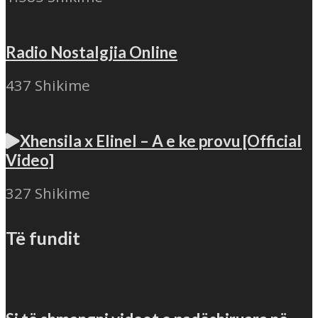
Radio Nostalgjia Online
437 Shikime
Xhensila x Elinel – A e ke provu [Official
Video]
327 Shikime
Të fundit