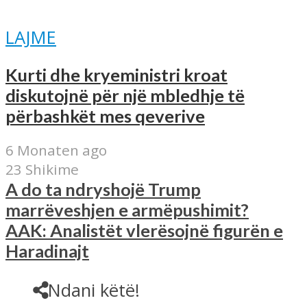
LAJME
Kurti dhe kryeministri kroat
diskutojnë për një mbledhje të
përbashkët mes qeverive
6 Monaten ago
23 Shikime
A do ta ndryshojë Trump
marrëveshjen e armëpushimit?
AAK: Analistët vlerësojnë figurën e
Haradinajt
Ndani këtë!