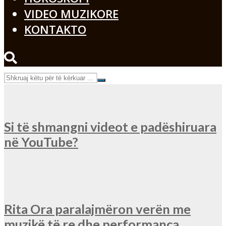
VIDEO MUZIKORE
KONTAKTO
Si të shmangni videot e padëshiruara
në YouTube?
Rita Ora paralajmëron verën me
muzikë të re dhe performanca